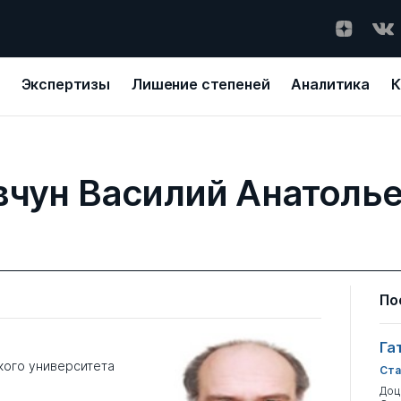
Экспертизы
Лишение степеней
Аналитика
К
чун Василий Анатоль
По
Га
кого университета
Ста
Доц