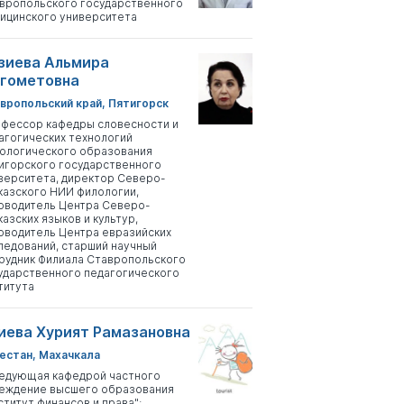
вропольского государственного
ицинского университета
зиева Альмира
гометовна
вропольский край, Пятигорск
фессор кафедры словесности и
агогических технологий
ологического образования
игорского государственного
верситета, директор Северо-
казского НИИ филологии,
оводитель Центра Северо-
казских языков и культур,
оводитель Центра евразийских
ледований, старший научный
рудник Филиала Ставропольского
ударственного педагогического
титута
иева Хурият Рамазановна
естан, Махачкала
едующая кафедрой частного
еждение высшего образования
ститут финансов и права";