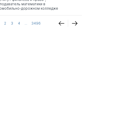
подаватель математики в
омобильно-дорожном колледже
2
3
4
...
3496