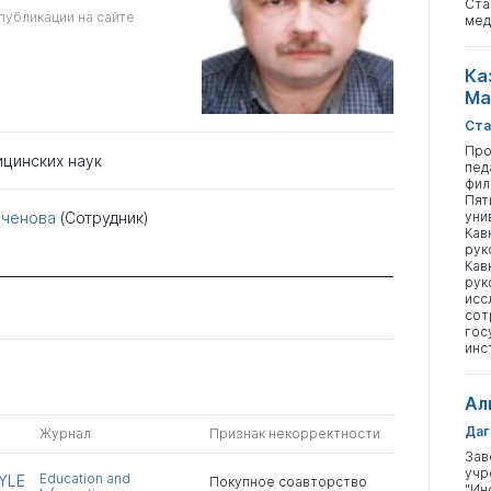
Ста
публикации на сайте
мед
Ка
Ма
Ста
Про
ицинских наук
пед
фил
Пят
еченова
(Сотрудник)
уни
Кав
рук
Кав
рук
исс
сот
гос
инс
Ал
Даг
Журнал
Признак некорректности
Зав
учр
Education and
YLE
Покупное соавторство
"Ин