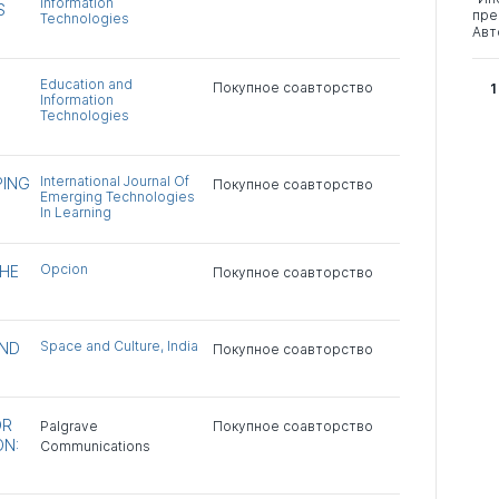
Information
S
пре
Technologies
Авт
Education and
Покупное соавторство
1
Information
Technologies
International Journal Of
PING
Покупное соавторство
Emerging Technologies
In Learning
Opcion
THE
Покупное соавторство
Space and Culture, India
AND
Покупное соавторство
OR
Palgrave
Покупное соавторство
ON:
Communications