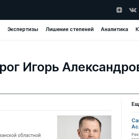
Экспертизы
Лишение степеней
Аналитика
К
рог Игорь Александро
Ещ
Са
Ас
Рек
язанской областной