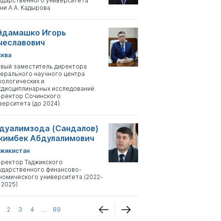
ударственного университета
ни А.А. Кадырова
йдамашко Игорь
чеславович
ква
вый заместитель директора
ерального научного центра
хологических и
дисциплинарных исследований.
-ректор Сочинского
верситета (до 2024).
дуалимзода (Сандалов)
кимбек Абдулалимович
жикистан
-ректор Таджикского
ударственного финансово-
номического университета (2022-
 2025)
2
3
4
...
89