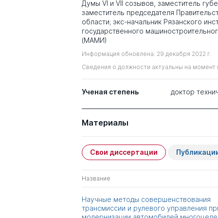
Думы VI и VII созывов, заместитель губ
заместитель председателя Правительс
области; экс-начальник Рязанского инс
государственного машиностроительног
(МАМИ)
Информация обновлена: 29 декабря 2022 г.
Сведения о должности актуальны на момент 
Ученая степень
доктор техни
Материалы
Свои диссертации
Публикаци
Название
Научные методы совершенствования
трансмиссии и рулевого управления пр
модернизации автомобилей многоцеле