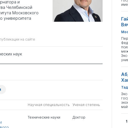
гос
ернатора и
име
тва Челябинской
титута Московского
о университета
Га
Вя
Мос
Пер
публикации на сайте
Фед
пси
меж
ческих наук
Экс
уни
Аб
Ха
Тад
и
Экс
гос
эко
Научная специальность
Ученая степень
май
Технические науки
Доктор
1
и
вого