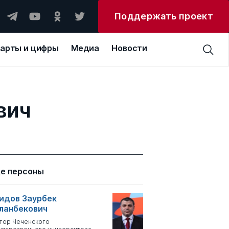
Поддержать проект
арты и цифры
Медиа
Новости
вич
е персоны
идов Заурбек
ланбекович
тор Чеченского