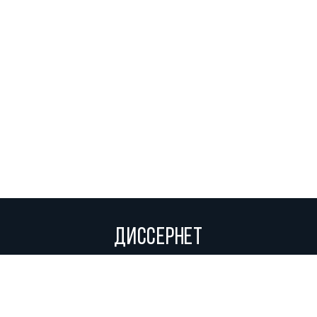
ДИССЕРНЕТ
Вольное сетевое сообщество экспертов, исследователей и
репортеров, посвящающих свой труд разоблачениям мошенников,
фальсификаторов и лжецов. Пишите нам на
info@dissernet.org.