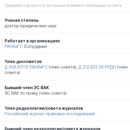
Сведения о должности актуальны на момент публикации на сайте
Ученая степень
доктор юридических наук
Работает в организациях
РАНХиГС
(Сотрудник)
Член диссоветов
Д 504.001.10
РАНХиГС
(член совета),
Д 212.203.36
РУДН
(член
совета)
Бывший член ЭС ВАК
ЭС ВАК по праву (член совета)
Член редколлегии/совета журналов
Российский журнал правовых исследований
Бывший член редколлегии/совета журналов