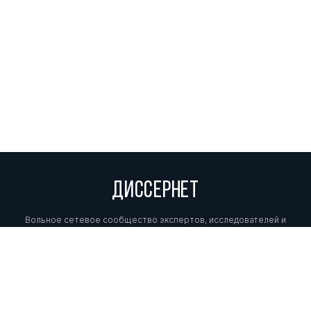
ДИССЕРНЕТ
Вольное сетевое сообщество экспертов, исследователей и
репортеров, посвящающих свой труд разоблачениям мошенников,
фальсификаторов и лжецов. Пишите нам на
info@dissernet.org.
Поддержать проект