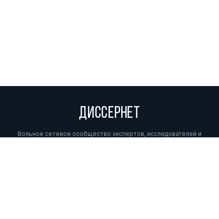
ДИССЕРНЕТ
Вольное сетевое сообщество экспертов, исследователей и
репортеров, посвящающих свой труд разоблачениям мошенников,
фальсификаторов и лжецов. Пишите нам на
info@dissernet.org.
Поддержать проект
МЫ В СОЦСЕТЯХ