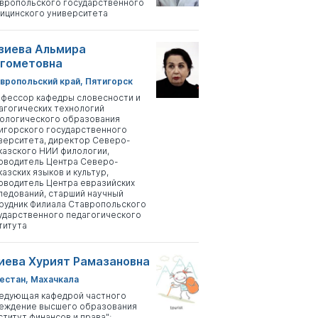
вропольского государственного
ицинского университета
зиева Альмира
гометовна
вропольский край, Пятигорск
фессор кафедры словесности и
агогических технологий
ологического образования
игорского государственного
верситета, директор Северо-
казского НИИ филологии,
оводитель Центра Северо-
казских языков и культур,
оводитель Центра евразийских
ледований, старший научный
рудник Филиала Ставропольского
ударственного педагогического
титута
иева Хурият Рамазановна
естан, Махачкала
едующая кафедрой частного
еждение высшего образования
ститут финансов и права";