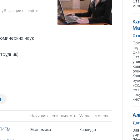
Ста
мед
публикации на сайте
Ка
Ма
Ста
номических наук
Про
пед
фил
отрудник)
Пят
уни
Кав
рук
Кав
рук
исс
сот
гос
и
инс
Ал
Научная специальность
Ученая степень
Даг
ТИЕМ
Экономика
Кандидат
Зав
учр
"Ин