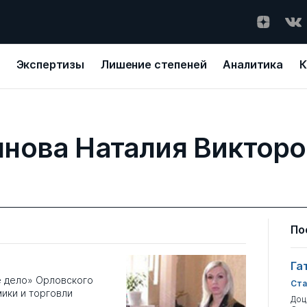
Экспертизы
Лишение степеней
Аналитика
К
нова Наталия Виктор
По
Га
е дело» Орловского
Ста
ики и торговли
Доц