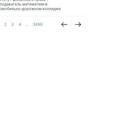
подаватель математики в
омобильно-дорожном колледже
2
3
4
...
3496