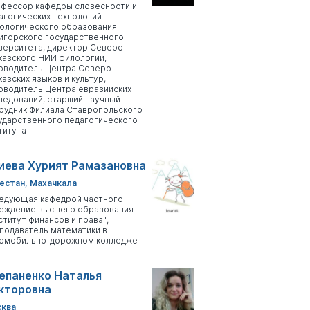
фессор кафедры словесности и
агогических технологий
ологического образования
игорского государственного
верситета, директор Северо-
казского НИИ филологии,
оводитель Центра Северо-
казских языков и культур,
оводитель Центра евразийских
ледований, старший научный
рудник Филиала Ставропольского
ударственного педагогического
титута
иева Хурият Рамазановна
естан, Махачкала
едующая кафедрой частного
еждение высшего образования
ститут финансов и права";
подаватель математики в
омобильно-дорожном колледже
епаненко Наталья
кторовна
ква