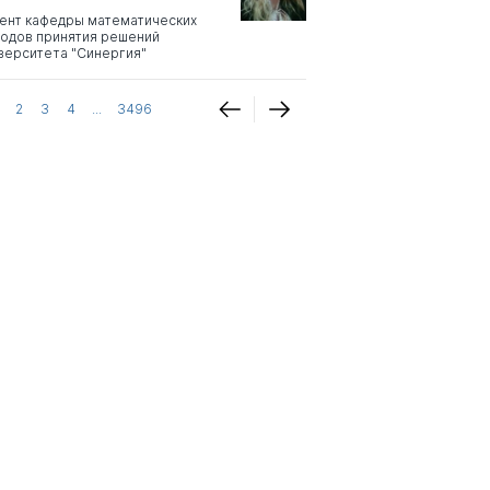
ент кафедры математических
одов принятия решений
верситета "Синергия"
2
3
4
...
3496