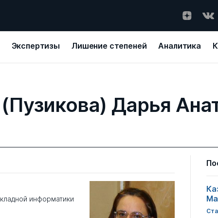
Экспертизы
Лишение степеней
Аналитика
К
 (Пузикова) Дарья Ана
По
Ка
Ма
икладной информатики
Ста