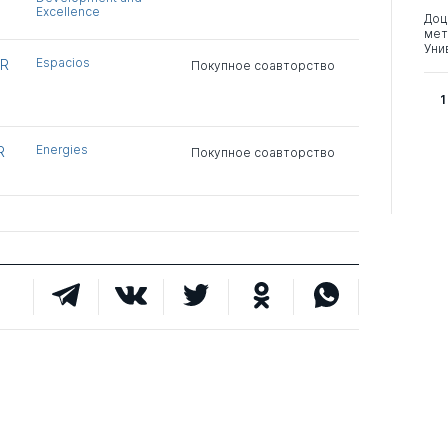
Excellence
Доц
мет
Уни
Espacios
ER
Покупное соавторство
1
Energies
R
Покупное соавторство