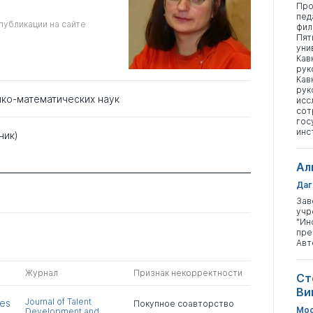
Про
пед
публикации на сайте
фил
Пят
уни
Кав
рук
Кав
рук
ико-математических наук
исс
сот
гос
инс
ник)
Ал
Даг
Зав
учр
"Ин
пре
Авт
Журнал
Признак некорректности
Ст
Ви
Journal of Talent
ies
Покупное соавторство
Мос
Development and