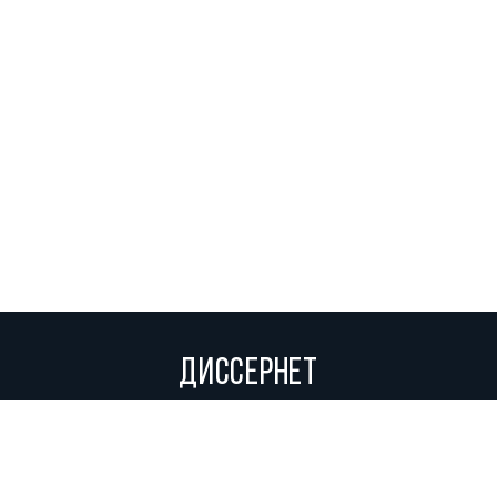
ДИССЕРНЕТ
Вольное сетевое сообщество экспертов, исследователей и
репортеров, посвящающих свой труд разоблачениям мошенников,
фальсификаторов и лжецов. Пишите нам на
info@dissernet.org.