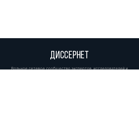
ДИССЕРНЕТ
Вольное сетевое сообщество экспертов, исследователей и
репортеров, посвящающих свой труд разоблачениям мошенников,
фальсификаторов и лжецов. Пишите нам на
info@dissernet.org.
Поддержать проект
МЫ В СОЦСЕТЯХ