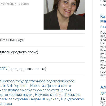
Ста
публикации на сайте
мед
Ка
Ма
Ста
Про
пед
огических наук
фил
Пят
уни
Кав
дитель среднего звена)
рук
Кав
рук
исс
сот
РГПУ
(председатель совета)
гос
инс
сийского государственного педагогического
им. А.И. Герцена
,
Известия Дагестанского
Ал
ного педагогического университета, серия
Даг
дагогические науки
,
Научное мнение
,
Письма в
Зав
айн: электронный научный журнал
,
Юридическое
учр
и наука
"Ин