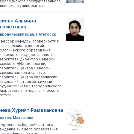
вропольского государственного
ицинского университета
зиева Альмира
гометовна
вропольский край, Пятигорск
фессор кафедры словесности и
агогических технологий
ологического образования
игорского государственного
верситета, директор Северо-
казского НИИ филологии,
оводитель Центра Северо-
казских языков и культур,
оводитель Центра евразийских
ледований, старший научный
рудник Филиала Ставропольского
ударственного педагогического
титута
иева Хурият Рамазановна
естан, Махачкала
едующая кафедрой частного
еждение высшего образования
ститут финансов и права";