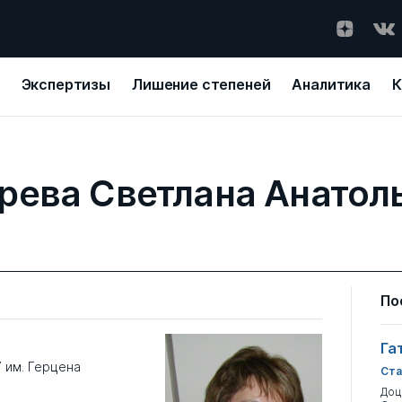
Экспертизы
Лишение степеней
Аналитика
К
рева Светлана Анатол
По
Га
 им. Герцена
Ста
Доц