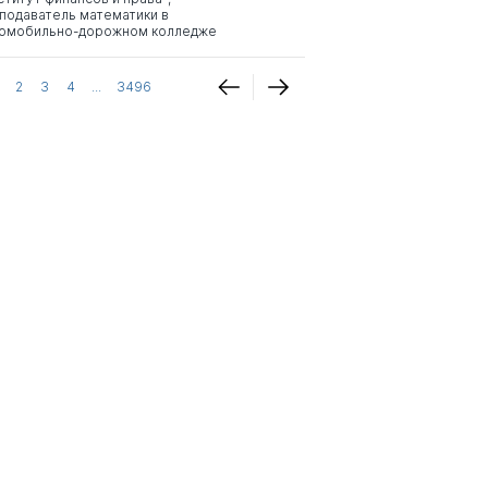
подаватель математики в
омобильно-дорожном колледже
2
3
4
...
3496