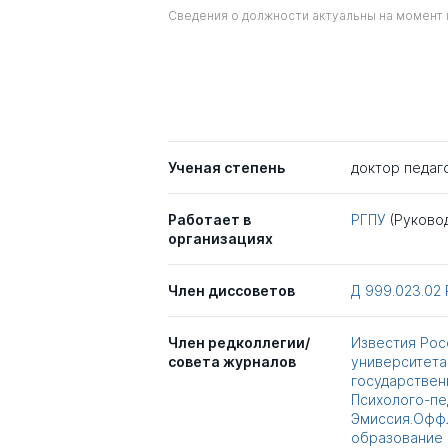
Сведения о должности актуальны на момент 
Ученая степень
доктор педаг
Работает в
РГПУ
(Руково
организациях
Член диссоветов
Д 999.023.02
Член редколлегии/
Известия Рос
совета журналов
университета 
государствен
Психолого-пе
Эмиссия.Оффл
образование 