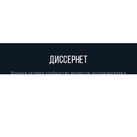
ДИССЕРНЕТ
Вольное сетевое сообщество экспертов, исследователей и
репортеров, посвящающих свой труд разоблачениям мошенников,
фальсификаторов и лжецов. Пишите нам на
info@dissernet.org.
Поддержать проект
МЫ В СОЦСЕТЯХ