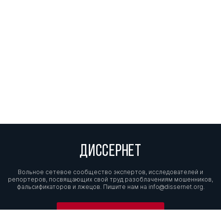
ДИССЕРНЕТ
Вольное сетевое сообщество экспертов, исследователей и
репортеров, посвящающих свой труд разоблачениям мошенников,
фальсификаторов и лжецов. Пишите нам на
info@dissernet.org.
Поддержать проект