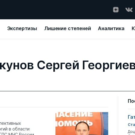
Экспертизы
Лишение степеней
Аналитика
К
кунов Сергей Георгие
По
Га
пективных
Ста
гий в области
Доц
ГПС МЧС России,