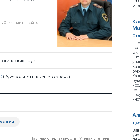
Ста
мед
Ка
публикации на сайте
Ма
Ста
Про
пед
фил
Пят
гогических наук
уни
Кав
рук
Кав
С
(Руководитель высшего звена)
рук
исс
сот
гос
инс
Ал
рмация
Даг
Зав
учр
Научная специальность
Ученая степень
"Ин