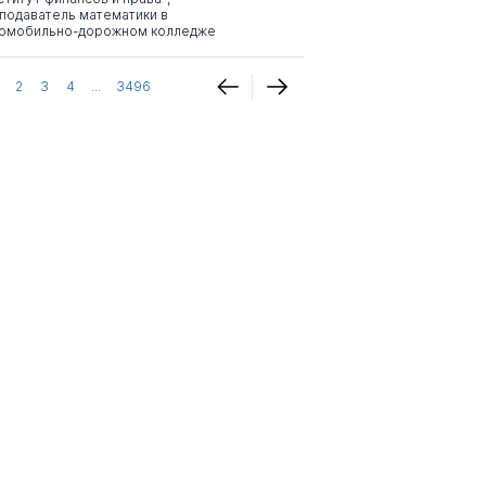
подаватель математики в
омобильно-дорожном колледже
2
3
4
...
3496