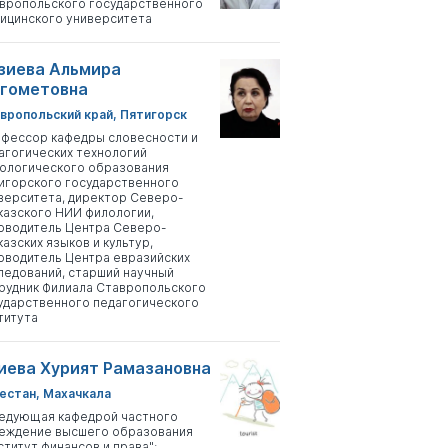
вропольского государственного
ицинского университета
зиева Альмира
гометовна
вропольский край, Пятигорск
фессор кафедры словесности и
агогических технологий
ологического образования
игорского государственного
верситета, директор Северо-
казского НИИ филологии,
оводитель Центра Северо-
казских языков и культур,
оводитель Центра евразийских
ледований, старший научный
рудник Филиала Ставропольского
ударственного педагогического
титута
иева Хурият Рамазановна
естан, Махачкала
едующая кафедрой частного
еждение высшего образования
ститут финансов и права";