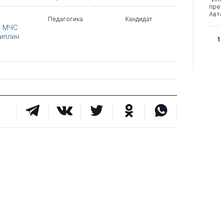
пре
Авт
Педагогика
Кандидат
С МЧС
циплин
1