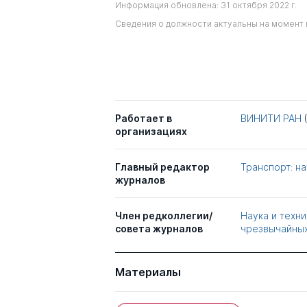
Информация обновлена: 31 октября 2022 г.
Сведения о должности актуальны на момент 
Работает в
ВИНИТИ РАН
организациях
Главный редактор
Транспорт: на
журналов
Член редколлегии/
Наука и техн
совета журналов
чрезвычайных
Материалы