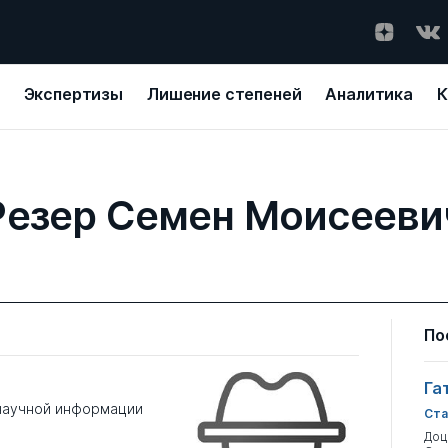
Экспертизы
Лишение степеней
Аналитика
К
Резер Семен Моисееви
По
Га
научной информации
Ста
Доц