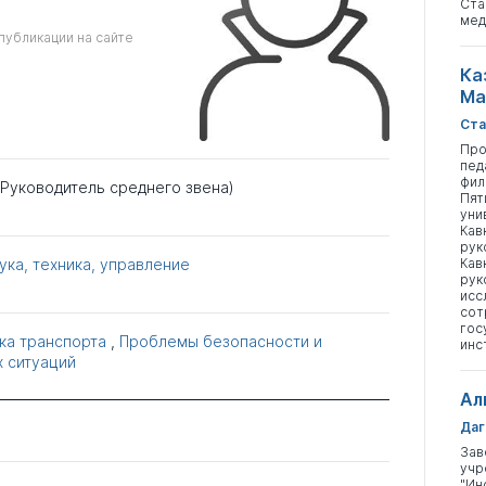
Ста
мед
публикации на сайте
Ка
Ма
Ста
Про
пед
фил
(Руководитель среднего звена)
Пят
уни
Кав
рук
ука, техника, управление
Кав
рук
исс
сот
гос
ика транспорта
,
Проблемы безопасности и
инс
 ситуаций
Ал
Даг
Зав
учр
"Ин