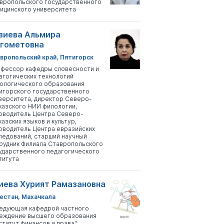
вропольского государственного
ицинского университета
зиева Альмира
гометовна
вропольский край, Пятигорск
фессор кафедры словесности и
агогических технологий
ологического образования
игорского государственного
верситета, директор Северо-
казского НИИ филологии,
оводитель Центра Северо-
казских языков и культур,
оводитель Центра евразийских
ледований, старший научный
рудник Филиала Ставропольского
ударственного педагогического
титута
иева Хурият Рамазановна
естан, Махачкала
едующая кафедрой частного
еждение высшего образования
ститут финансов и права";