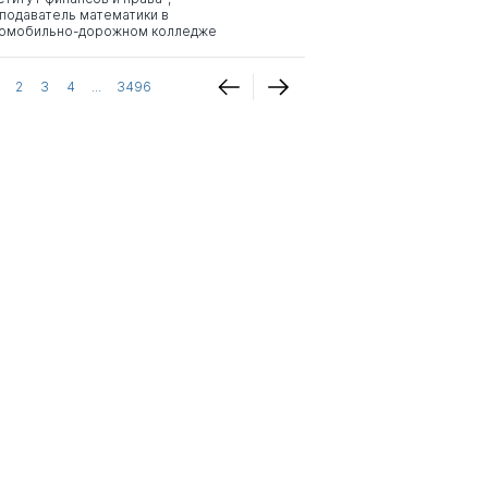
подаватель математики в
омобильно-дорожном колледже
2
3
4
...
3496