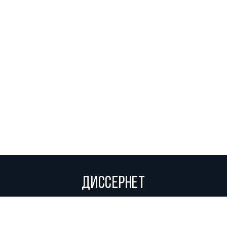
ДИССЕРНЕТ
Вольное сетевое сообщество экспертов, исследователей и
репортеров, посвящающих свой труд разоблачениям мошенников,
фальсификаторов и лжецов. Пишите нам на
info@dissernet.org.