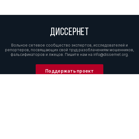
ДИССЕРНЕТ
Вольное сетевое сообщество экспертов, исследователей и
репортеров, посвящающих свой труд разоблачениям мошенников,
фальсификаторов и лжецов. Пишите нам на
info@dissernet.org.
Поддержать проект
МЫ В СОЦСЕТЯХ
© Вольное сетевое сообщество
«Диссернет». 2013—2026