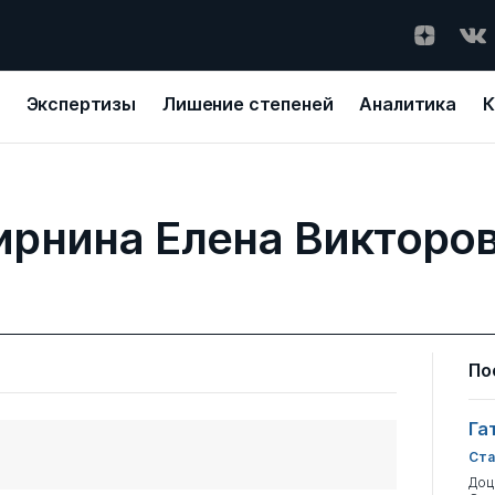
Экспертизы
Лишение степеней
Аналитика
К
рнина Елена Викторо
По
Га
Ста
Доц