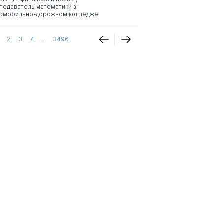
подаватель математики в
омобильно-дорожном колледже
2
3
4
...
3496