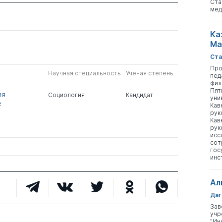
Ста
мед
Ка
Ма
Ста
Про
Научная специальность
Ученая степень
пед
фил
Пят
ия
Социология
Кандидат
уни
е
Кав
рук
Кав
рук
исс
сот
гос
инс
Ал
Даг
Зав
учр
"Ин