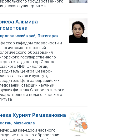
вропольского государственного
ицинского университета
зиева Альмира
гометовна
вропольский край, Пятигорск
фессор кафедры словесности и
агогических технологий
ологического образования
игорского государственного
верситета, директор Северо-
казского НИИ филологии,
оводитель Центра Северо-
казских языков и культур,
оводитель Центра евразийских
ледований, старший научный
рудник Филиала Ставропольского
ударственного педагогического
титута
иева Хурият Рамазановна
естан, Махачкала
едующая кафедрой частного
еждение высшего образования
ститут финансов и права";