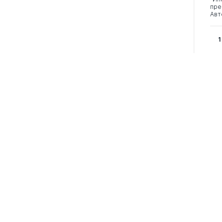
пре
Авт
1