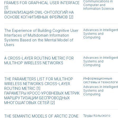
Communications in
FRAMES FOR GRAPHICAL USER INTERFACE
Computer and
[1]
Information Science
ВИЗУАЛИЗАЦИЯ OWL-ОНТОЛОГИЙ НА
ОСНОВЕ КОГНИТИВНЫХ ФРЕЙМОВ [2]
Advances in Intelligen
The Experience of Building Cognitive User
Systems and
Interfaces of Multidomain Information
Computing
Systems Based on the Mental Model of
Users
Advances in Intelligen
A CROSS-LAYER ROUTING METRIC FOR
Systems and
MULTIHOP WIRELESS NETWORKS
Computing
Информационные
THE PARAMETERS LIST FOR MULTIHOP
системы и технологи
WIRELESS NETWORKS CROSS-LAYER
Advances in Intelligen
ROUTING METRIC [1]
Systems and
ПАРАМЕТРЫ КРОСС-УРОВНЕВЫХ МЕТРИК
Computing
МАРШРУТИЗАЦИИ БЕСПРОВОДНЫХ
МНОГОШАГОВЫХ СЕТЕЙ [2]
Труды Кольского
THE SEMANTIC MODELS OF ARCTIC ZONE