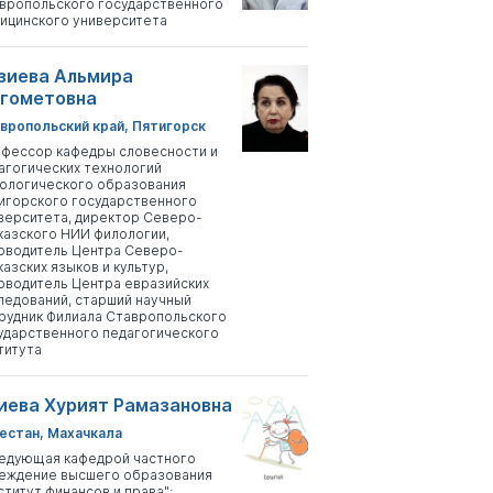
вропольского государственного
ицинского университета
зиева Альмира
гометовна
вропольский край, Пятигорск
фессор кафедры словесности и
агогических технологий
ологического образования
игорского государственного
верситета, директор Северо-
казского НИИ филологии,
оводитель Центра Северо-
казских языков и культур,
оводитель Центра евразийских
ледований, старший научный
рудник Филиала Ставропольского
ударственного педагогического
титута
иева Хурият Рамазановна
естан, Махачкала
едующая кафедрой частного
еждение высшего образования
ститут финансов и права";