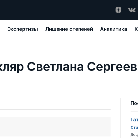
Экспертизы
Лишение степеней
Аналитика
К
кляр Светлана Сергеев
По
Га
Ста
Доц