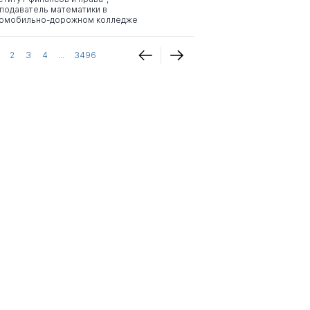
подаватель математики в
омобильно-дорожном колледже
2
3
4
...
3496