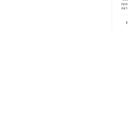
пре
Авт
1