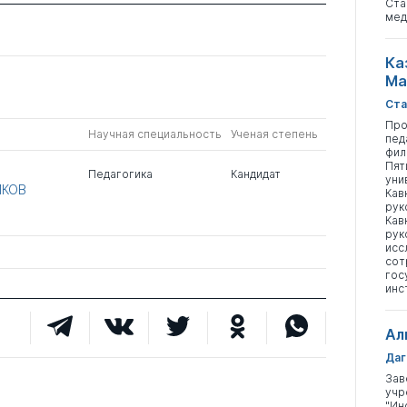
Ста
мед
Ка
Ма
Ста
Про
Научная специальность
Ученая степень
пед
фил
Пят
Педагогика
Кандидат
уни
ИКОВ
Кав
рук
Кав
рук
исс
сот
гос
инс
Ал
Даг
Зав
учр
"Ин