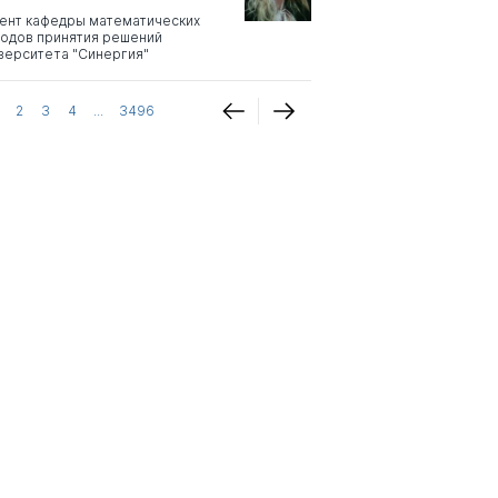
ент кафедры математических
одов принятия решений
верситета "Синергия"
2
3
4
...
3496