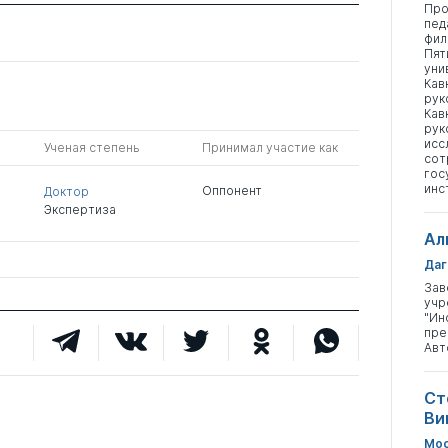
Про
пед
фил
Пят
уни
Кав
рук
Кав
рук
исс
Ученая степень
Принимал участие как
сот
гос
инс
Оппонент
Доктор
Экспертиза
Ал
Даг
Зав
учр
"Ин
пре
Авт
Ст
Ви
Мос