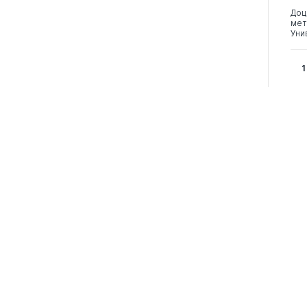
Доц
мет
Уни
1