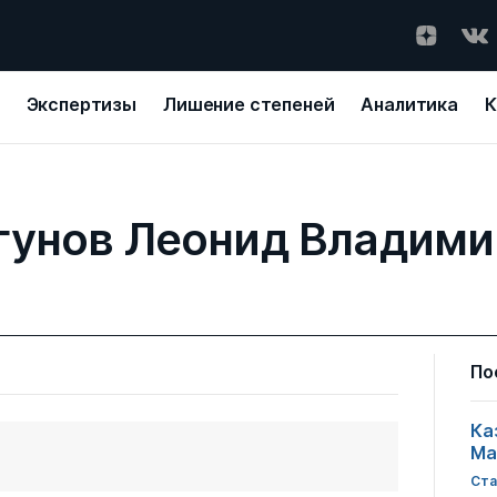
Экспертизы
Лишение степеней
Аналитика
К
гунов Леонид Владими
По
Ка
Ма
Ста