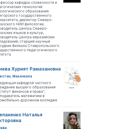
фессор кафедры словесности и
агогических технологий
ологического образования
игорского государственного
верситета, директор Северо-
казского НИИ филологии,
оводитель Центра Северо-
казских языков и культур,
оводитель Центра евразийских
ледований, старший научный
рудник Филиала Ставропольского
ударственного педагогического
титута
иева Хурият Рамазановна
естан, Махачкала
едующая кафедрой частного
еждение высшего образования
ститут финансов и права";
подаватель математики в
омобильно-дорожном колледже
епаненко Наталья
кторовна
ква