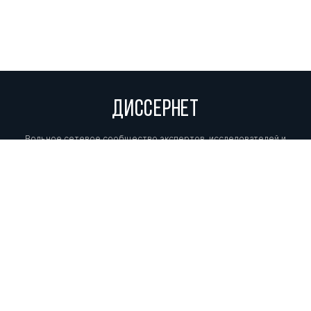
ДИССЕРНЕТ
Вольное сетевое сообщество экспертов, исследователей и
репортеров, посвящающих свой труд разоблачениям мошенников,
фальсификаторов и лжецов. Пишите нам на
info@dissernet.org.
Поддержать проект
МЫ В СОЦСЕТЯХ
© Вольное сетевое сообщество