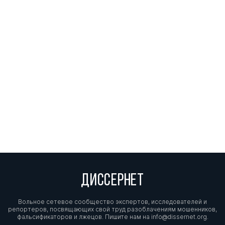
ДИССЕРНЕТ
Вольное сетевое сообщество экспертов, исследователей и
репортеров, посвящающих свой труд разоблачениям мошенников,
фальсификаторов и лжецов. Пишите нам на
info@dissernet.org.