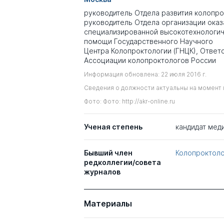
руководитель Отдела развития колопро
руководитель Отдела организации оказ
специализированной высокотехнологи
помощи Государственного Научного
Центра Колопроктологии (ГНЦК), Ответ
Ассоциации колопроктологов России
Информация обновлена: 22 июля 2016 г.
Сведения о должности актуальны на момент 
Фото: Фото: http://akr-online.ru
Ученая степень
кандидат мед
Бывший член
Колопроктоло
редколлегии/совета
журналов
Материалы