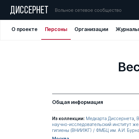
ДИССЕРНЕТ
Вольное сетевое сообщество
О проекте
Персоны
Организации
Журналы
Вес
Общая информация
Из коллекции:
Медкарта Диссернета
,
научно-исследовательский институт ж
гигиены (ВНИИЖГ) / ФМБЦ им. А.И. Бурн
Москва