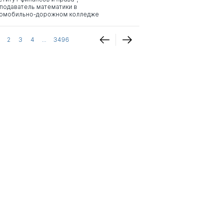
подаватель математики в
омобильно-дорожном колледже
2
3
4
...
3496