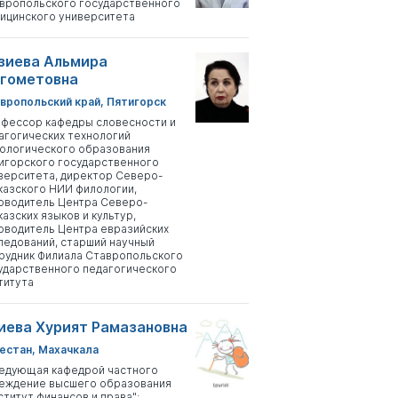
вропольского государственного
ицинского университета
зиева Альмира
гометовна
вропольский край, Пятигорск
фессор кафедры словесности и
агогических технологий
ологического образования
игорского государственного
верситета, директор Северо-
казского НИИ филологии,
оводитель Центра Северо-
казских языков и культур,
оводитель Центра евразийских
ледований, старший научный
рудник Филиала Ставропольского
ударственного педагогического
титута
иева Хурият Рамазановна
естан, Махачкала
едующая кафедрой частного
еждение высшего образования
ститут финансов и права";