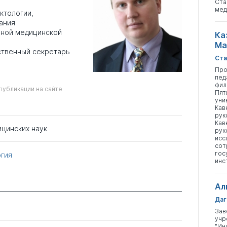
Ста
мед
ктологии,
ания
чной медицинской
Ка
Ма
ственный секретарь
Ста
Про
пед
фил
публикации на сайте
Пят
уни
Кав
рук
Кав
ицинских наук
рук
исс
сот
гос
гия
инс
Ал
Даг
Зав
учр
"Ин