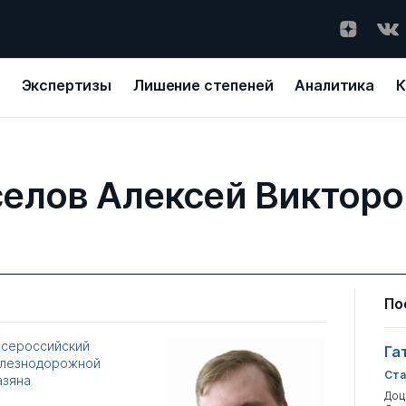
Экспертизы
Лишение степеней
Аналитика
К
елов Алексей Виктор
По
Всероссийский
Га
елезнодорожной
Ста
азяна
Доц