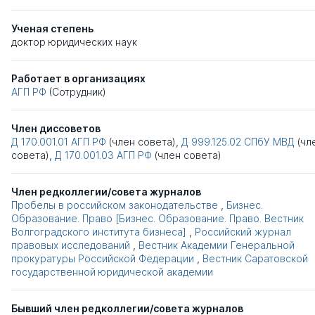
Ученая степень
доктор юридических наук
Работает в организациях
АГП РФ
(Сотрудник)
Член диссоветов
Д 170.001.01
АГП РФ
(член совета),
Д 999.125.02
СПбУ МВД
(чл
совета),
Д 170.001.03
АГП РФ
(член совета)
Член редколлегии/совета журналов
Пробелы в российском законодательстве
,
Бизнес.
Образование. Право [Бизнес. Образование. Право. Вестник
Волгоградского института бизнеса]
,
Российский журнал
правовых исследований
,
Вестник Академии Генеральной
прокуратуры Российской Федерации
,
Вестник Саратовской
государственной юридической академии
Бывший член редколлегии/совета журналов