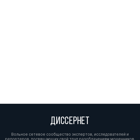
ДИССЕРНЕТ
Вольное сетевое сообщество экспертов, исследователей и
репортеров, посвящающих свой труд разоблачениям мошенников,