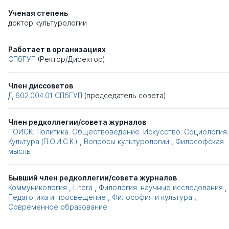
Ученая степень
доктор культурологии
Работает в организациях
СПбГУП
(Ректор/Директор)
Член диссоветов
Д 602.004.01
СПбГУП
(председатель совета)
Член редколлегии/совета журналов
ПОИСК: Политика. Обществоведение. Искусство. Социология.
Культура (П.О.И.С.К.)
,
Вопросы культурологии
,
Философская
мысль
Бывший член редколлегии/совета журналов
Коммуникология
,
Litera
,
Филология: научные исследования
,
Педагогика и просвещение
,
Философия и культура
,
Современное образование