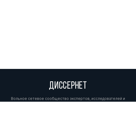
ДИССЕРНЕТ
Вольное сетевое сообщество экспертов, исследователей и
репортеров, посвящающих свой труд разоблачениям мошенников,
фальсификаторов и лжецов. Пишите нам на
info@dissernet.org.
Поддержать проект