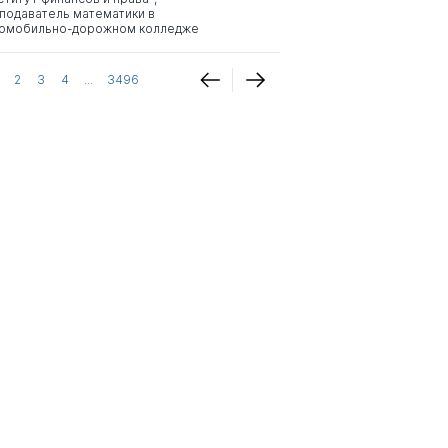
подаватель математики в
омобильно-дорожном колледже
2
3
4
...
3496