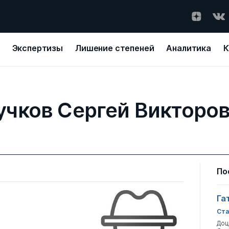
Экспертизы
Лишение степеней
Аналитика
К
чков Сергей Викторо
По
Га
Ста
Доц