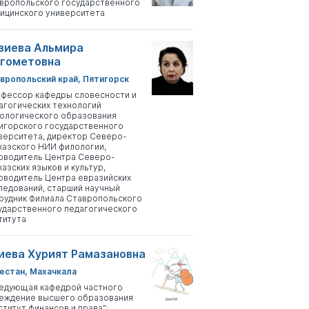
вропольского государственного
ицинского университета
зиева Альмира
гометовна
вропольский край, Пятигорск
фессор кафедры словесности и
агогических технологий
ологического образования
игорского государственного
верситета, директор Северо-
казского НИИ филологии,
оводитель Центра Северо-
казских языков и культур,
оводитель Центра евразийских
ледований, старший научный
рудник Филиала Ставропольского
ударственного педагогического
титута
иева Хурият Рамазановна
естан, Махачкала
едующая кафедрой частного
еждение высшего образования
ститут финансов и права";