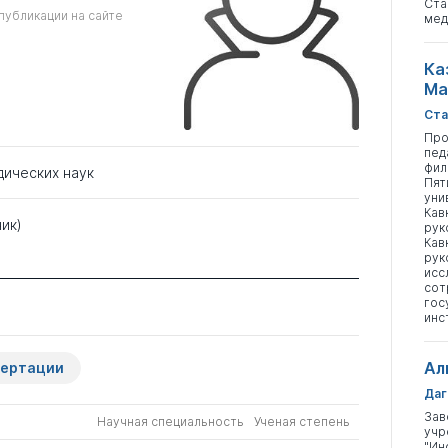
Ста
публикации на сайте
мед
Ка
Ма
Ста
Про
пед
фил
дических наук
Пят
уни
Кав
ик)
рук
Кав
рук
исс
сот
гос
инс
Ал
сертации
Даг
Зав
Научная специальность
Ученая степень
учр
"Ин