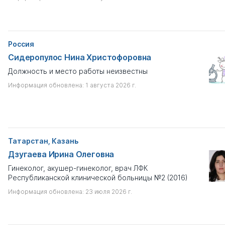
Если вы хотите посмотреть полный список персон
Коллекция
Диссернета, отключите в поисковых фильтрах чек-бокс
"только с профайлом".
Медкарта Диссернета
Россия
Лишен степени
Сидеропулос Нина Христофоровна
Не важно
Должность и место работы неизвестны
Информация обновлена: 1 августа 2026 г.
Наличие собственных диссертаций
?
Не важно
Принимал участие в чужих работах
?
Татарстан, Казань
Не важно
Дзугаева Ирина Олеговна
Автор некорректных публикаций
Гинеколог, акушер-гинеколог, врач ЛФК
Республиканской клинической больницы №2 (2016)
Выберите
Информация обновлена: 23 июля 2026 г.
Имеются лжекниги
?
Не важно