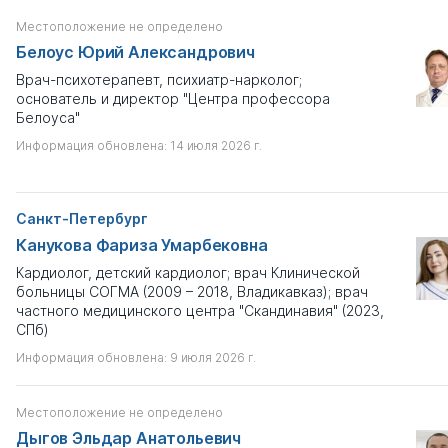
Местоположение не определено
Имеются признаки научной недобросовестности
Белоус Юрий Александрович
Выберите
Врач-психотерапевт, психиатр-нарколог;
основатель и директор "Центра профессора
Белоуса"
Только с профайлом
Информация обновлена: 14 июля 2026 г.
Показать результаты
Санкт-Петербург
Сбросить
Канукова Фариза Умарбековна
Кардиолог, детский кардиолог; врач Клинической
больницы СОГМА (2009 – 2018, Владикавказ); врач
частного медицинского центра "Скандинавия" (2023,
СПб)
Информация обновлена: 9 июля 2026 г.
Местоположение не определено
Дыгов Эльдар Анатольевич