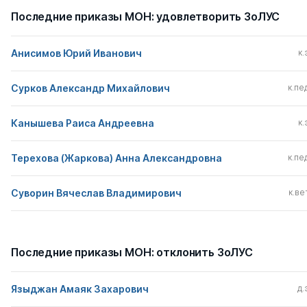
Последние приказы МОН: удовлетворить ЗоЛУС
Анисимов Юрий Иванович
к.
Сурков Александр Михайлович
к.пед
Канышева Раиса Андреевна
к.
Терехова (Жаркова) Анна Александровна
к.пед
Суворин Вячеслав Владимирович
к.вет
Последние приказы МОН: отклонить ЗоЛУС
Языджан Амаяк Захарович
д.