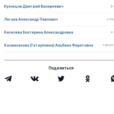
Кузнецов Дмитрий Валериевич
д.
Легаев Александр Павлович
к.пед
Киселева Екатерина Александровна
к.
Касимханова (Гатауллина) Альбина Фаритовна
к.филол
Поделиться