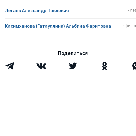
Легаев Александр Павлович
к.пед
Касимханова (Гатауллина) Альбина Фаритовна
к.филол
Поделиться