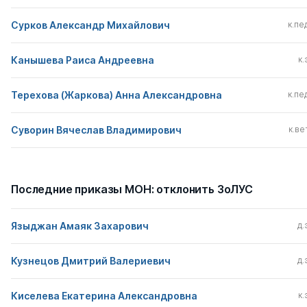
Сурков Александр Михайлович
к.пед
Канышева Раиса Андреевна
к.
Терехова (Жаркова) Анна Александровна
к.пед
Суворин Вячеслав Владимирович
к.вет
Последние приказы МОН: отклонить ЗоЛУС
Языджан Амаяк Захарович
д.
Кузнецов Дмитрий Валериевич
д.
Киселева Екатерина Александровна
к.