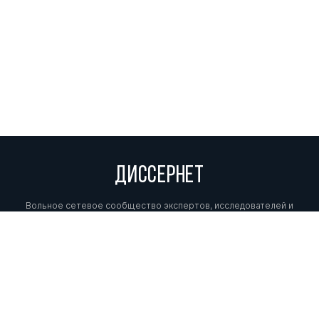
ДИССЕРНЕТ
Вольное сетевое сообщество экспертов, исследователей и
репортеров, посвящающих свой труд разоблачениям мошенников,
фальсификаторов и лжецов. Пишите нам на
info@dissernet.org.
Поддержать проект
МЫ В СОЦСЕТЯХ