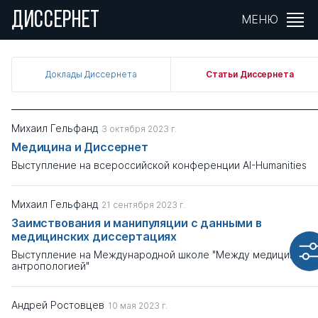
ДИССЕРНЕТ
Фильтры
МЕНЮ
Автор
Доклады Диссернета
Статьи Диссернета
Тема
Михаил Гельфанд
3 октября 2023 г.
Выберите
Медицина и Диссернет
Выступление на всероссийской конференции AI-Humanities
Тип материала
Выберите
Михаил Гельфанд
21 сентября 2023 г.
Заимствования и манипуляции с данными в
Дата публикации
медицинских диссертациях
-
Выступление на Международной школе "Между медициной и
антропологией"
Показать результаты
Андрей Ростовцев
10 мая 2023 г.