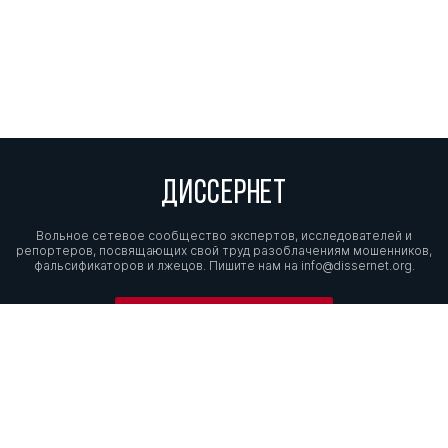
ДИССЕРНЕТ
Вольное сетевое сообщество экспертов, исследователей и
репортеров, посвящающих свой труд разоблачениям мошенников,
фальсификаторов и лжецов. Пишите нам на
info@dissernet.org.
Поддержать проект
МЫ В СОЦСЕТЯХ