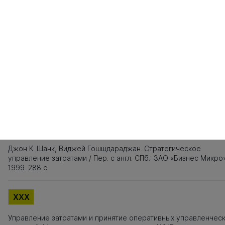
161
162
163
164
165
Источники заимствования
XXX
Титульный лист, Оглавление, Введение, Список литературы,
Приложения, Таблицы, Рисунки - не подлежат текстовому
анализу
XXX
Джон К. Шанк, Виджей Гошшдараджан. Стратегическое
управление затратами / Пер. с англ. СПб.: ЗАО «Бизнес Микро
1999. 288 с.
XXX
Управление затратами и принятие оперативных управленчес