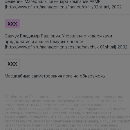
решений. Материалы семинара компании АКМР
[http://www.cfin.ru/management/finance/akmr/02.shtml] 2002.
XXX
Савчук Владимир Павлович. Управление издержками
предприятия и анализ безубыточности
[http://www.cfin.ru/management/costing/savchuk-01.shtml] 2002.
XXX
Масштабные заимствования пока не обнаружены
Сообщество Диссернет напоминает, что никакая проведенная им
экспертиза не может считаться окончательной. Экспертиза носит
предположительный (вероятностный) характер и основана на
имеющемся в наличии объеме информации, полученной исключитель
из открытых источников. Эксперты готовы в любой момент
возобновить исследования в случае обнаружения вновь открывшихс
обстоятельств. Любая дополнительная информация, могущая повлия
на экспертизу, будет с благодарностью принята и проверена в
кратчайшие сроки, а результаты такой дополнительной проверки