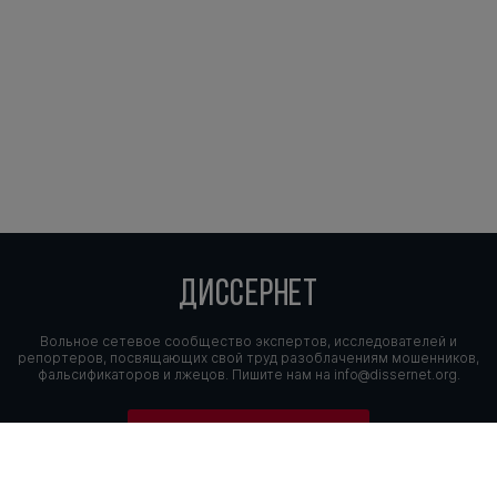
ДИССЕРНЕТ
Вольное сетевое сообщество экспертов, исследователей и
репортеров, посвящающих свой труд разоблачениям мошенников,
фальсификаторов и лжецов. Пишите нам на
info@dissernet.org.
Поддержать проект