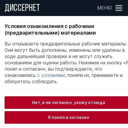
ДИССЕРНЕТ
МЕНЮ
СТРАТЕГИЯ УПРАВЛЕНИЯ ЗАТРАТАМИ В
Условия ознакомления с рабочими
ПРОМЫШЛЕННОЙ КОМПАНИИ
(предварительными) материалами
Вы открываете предварительные рабочие материалы.
Общая информация
Они могут быть дополнены, изменены или удалены в
ходе дальнейшей проверки и не могут служить
основанием для оценки работы. Нажимая на кнопку «
Андреев Василий Сергеевич
понял и согласен», вы подтверждаете, что
ознакомились
с условиями
, поняли их, принимаете и
обязуетесь соблюдать.
Информация о защите
Нет, я не согласен, ухожу отсюда
Научный консультант / Научный руководитель
Говорин Анатолий Анатольевич
Я понял и согласен