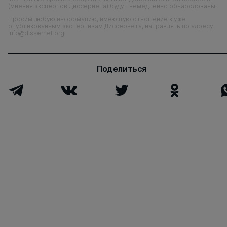
(мнения экспертов Диссернета) будут немедленно обнародованы.
Просим любую информацию, имеющую отношение к уже
опубликованным экспертизам Диссернета, направлять по адресу
info@dissernet.org
Поделиться