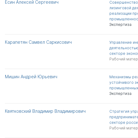
Есин Алексей Сергеевич
Совершенство
лизинговой де
реализации пр
промышленнос
Экспертиза
Карапетян Самвел Саркисович
Управление ин
деятельностью
секторе эконо
Рабочий матер
Мишин Андрей Юрьевич
Механизмы реа
устойчивого э
промышленных
Экспертиза
Квятковский Владимир Владимирович
Стратегия упр
предпринимате
секторе росси
Рабочий матер