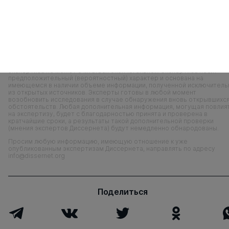
XXX
Масштабные заимствования пока не обнаружены
Сообщество Диссернет напоминает, что никакая проведенная им
экспертиза не может считаться окончательной. Экспертиза носит
предположительный (вероятностный) характер и основана на
имеющемся в наличии объеме информации, полученной исключитель
из открытых источников. Эксперты готовы в любой момент
возобновить исследования в случае обнаружения вновь открывшихс
обстоятельств. Любая дополнительная информация, могущая повлия
на экспертизу, будет с благодарностью принята и проверена в
кратчайшие сроки, а результаты такой дополнительной проверки
(мнения экспертов Диссернета) будут немедленно обнародованы.
Просим любую информацию, имеющую отношение к уже
опубликованным экспертизам Диссернета, направлять по адресу
info@dissernet.org
Поделиться