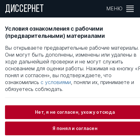
ДИССЕРНЕТ
МЕНЮ
МЕХАНИЗМЫ МОДЕРНИЗАЦИИ
Условия ознакомления с рабочими
КОРПОРАТИВНОГО УПРАВЛЕНИЯ В
(предварительными) материалами
РОССИЙСКОЙ ЭКОНОМИКЕ
Вы открываете предварительные рабочие материалы.
Они могут быть дополнены, изменены или удалены в
Общая информация
ходе дальнейшей проверки и не могут служить
основанием для оценки работы. Нажимая на кнопку «
понял и согласен», вы подтверждаете, что
Алиев Сурхай Абдулгамидович
ознакомились
с условиями
, поняли их, принимаете и
обязуетесь соблюдать.
Информация о защите
Нет, я не согласен, ухожу отсюда
Научный консультант / Научный руководитель
Я понял и согласен
Грошев Владимир Павлович