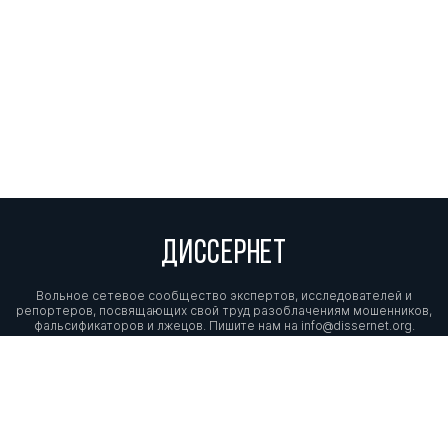
ДИССЕРНЕТ
Вольное сетевое сообщество экспертов, исследователей и
репортеров, посвящающих свой труд разоблачениям мошенников,
фальсификаторов и лжецов. Пишите нам на
info@dissernet.org.
Поддержать проект
МЫ В СОЦСЕТЯХ