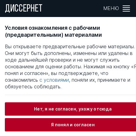
ДИССЕРНЕТ
МЕНЮ
УПРАВЛЕНИЕ РАЗВИТИЕМ
Условия ознакомления с рабочими
ПРЕДПРИНИМАТЕЛЬСТВА В ДОТАЦИОННО
(предварительными) материалами
РОССИЙСКОМ РЕГИОНЕ
Вы открываете предварительные рабочие материалы.
Они могут быть дополнены, изменены или удалены в
Общая информация
ходе дальнейшей проверки и не могут служить
основанием для оценки работы. Нажимая на кнопку «
понял и согласен», вы подтверждаете, что
Кегдеева Елизавета Михайловна
ознакомились
с условиями
, поняли их, принимаете и
обязуетесь соблюдать.
Информация о защите
Нет, я не согласен, ухожу отсюда
Научный консультант / Научный руководитель
Я понял и согласен
Бадалов Леонтий Месропович