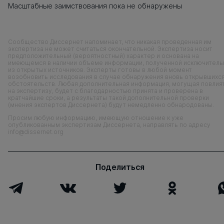
Масштабные заимствования пока не обнаружены
Сообщество Диссернет напоминает, что никакая проведенная им
экспертиза не может считаться окончательной. Экспертиза носит
предположительный (вероятностный) характер и основана на
имеющемся в наличии объеме информации, полученной исключитель
из открытых источников. Эксперты готовы в любой момент
возобновить исследования в случае обнаружения вновь открывшихс
обстоятельств. Любая дополнительная информация, могущая повлия
на экспертизу, будет с благодарностью принята и проверена в
кратчайшие сроки, а результаты такой дополнительной проверки
(мнения экспертов Диссернета) будут немедленно обнародованы.
Просим любую информацию, имеющую отношение к уже
опубликованным экспертизам Диссернета, направлять по адресу
info@dissernet.org
Поделиться