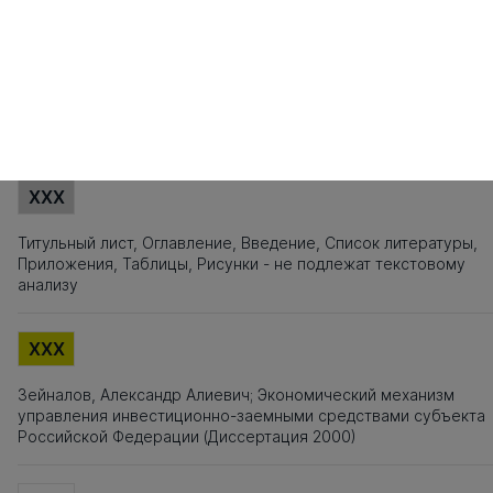
101
102
103
104
105
106
107
108
109
110
111
112
113
114
115
1
121
122
123
124
125
126
127
128
129
130
131
132
133
134
135
1
141
142
143
144
145
146
147
148
149
150
151
152
153
154
155
1
161
162
163
164
165
166
167
Источники заимствования
XXX
Титульный лист, Оглавление, Введение, Список литературы,
Приложения, Таблицы, Рисунки - не подлежат текстовому
анализу
XXX
Зейналов, Александр Алиевич; Экономический механизм
управления инвестиционно-заемными средствами субъекта
Российской Федерации (Диссертация 2000)