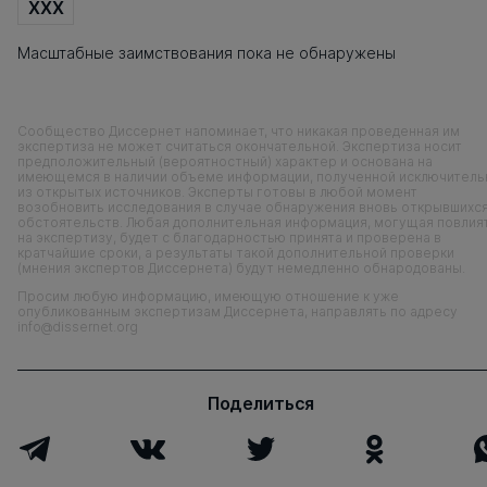
XXX
Масштабные заимствования пока не обнаружены
Сообщество Диссернет напоминает, что никакая проведенная им
экспертиза не может считаться окончательной. Экспертиза носит
предположительный (вероятностный) характер и основана на
имеющемся в наличии объеме информации, полученной исключитель
из открытых источников. Эксперты готовы в любой момент
возобновить исследования в случае обнаружения вновь открывшихс
обстоятельств. Любая дополнительная информация, могущая повлия
на экспертизу, будет с благодарностью принята и проверена в
кратчайшие сроки, а результаты такой дополнительной проверки
(мнения экспертов Диссернета) будут немедленно обнародованы.
Просим любую информацию, имеющую отношение к уже
опубликованным экспертизам Диссернета, направлять по адресу
info@dissernet.org
Поделиться