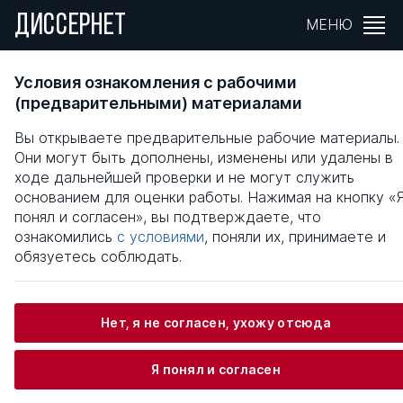
ДИССЕРНЕТ
МЕНЮ
ФОРМИРОВАНИЕ РЕГИОНАЛЬНОЙ
Условия ознакомления с рабочими
ИНВЕСТИЦИОННОЙ ПОЛИТИКИ НА ОСНОВ
(предварительными) материалами
ЭФФЕКТИВНЫХ МЕХАНИЗМОВ
Вы открываете предварительные рабочие материалы.
ПРИВЛЕЧЕНИЯ ЗАЕМНЫХ СРЕДСТВ
Они могут быть дополнены, изменены или удалены в
ходе дальнейшей проверки и не могут служить
Общая информация
основанием для оценки работы. Нажимая на кнопку «
понял и согласен», вы подтверждаете, что
ознакомились
с условиями
, поняли их, принимаете и
Дриго Михаил Федорович
обязуетесь соблюдать.
Нет, я не согласен, ухожу отсюда
Информация о защите
Я понял и согласен
Научный консультант / Научный руководитель
Ерохин Дмитрий Викторович