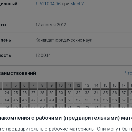
ционный
Д 521.004.06
при
МосГУ
иты
12 апреля 2012
епень
Кандидат юридических наук
ность
12.00.14
заимствований
Что
4
5
6
7
8
9
10
11
12
13
14
15
16
17
3
24
25
26
27
28
29
30
31
32
33
34
35
36
37
3
44
45
46
47
48
49
50
51
52
53
54
55
56
57
3
64
65
66
67
68
69
70
71
72
73
74
75
76
77
3
84
85
86
87
88
89
90
91
92
93
94
95
96
97
накомления с рабочими (предварительными) ма
3
104
105
106
107
108
109
110
111
112
113
114
115
116
117
1
те предварительные рабочие материалы. Они могут быт
3
124
125
126
127
128
129
130
131
132
133
134
135
136
137
1