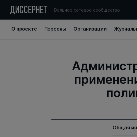
ДИССЕРНЕТ
Вольное сетевое сообщество
О проекте
Персоны
Организации
Журналы
Администр
применени
поли
Общая и