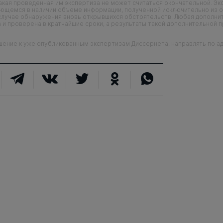
кая проведенная им экспертиза не может считаться окончательной. Э
еющемся в наличии объеме информации, полученной исключительно из о
случае обнаружения вновь открывшихся обстоятельств. Любая дополни
 и проверена в кратчайшие сроки, а результаты такой дополнительной 
ие к уже опубликованным экспертизам Диссернета, направлять по адр