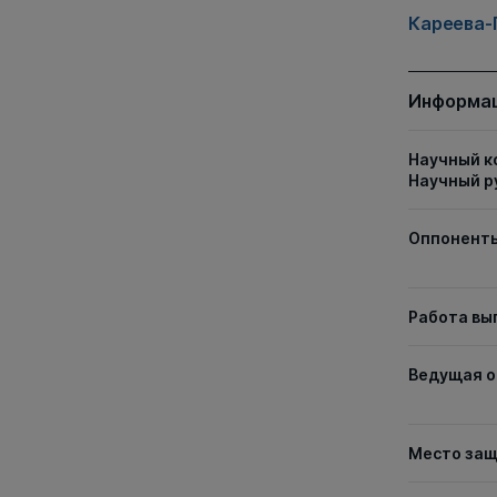
Кареева-
Информац
Научный к
Научный р
Оппонент
Работа вы
Ведущая о
Место за