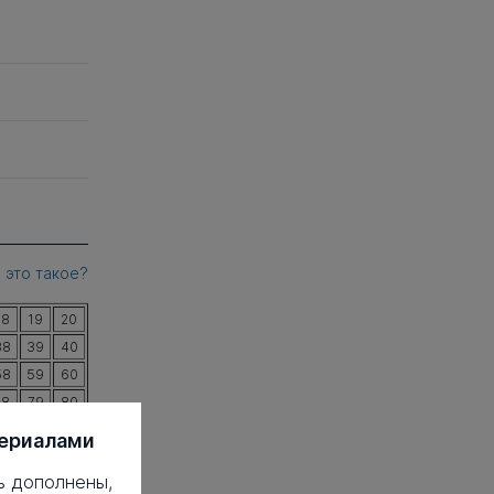
 это такое?
18
19
20
38
39
40
58
59
60
78
79
80
98
99
100
териалами
18
119
120
ь дополнены,
38
139
140