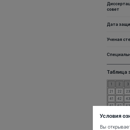
Диссерта
совет
Дата защ
Ученая ст
Специаль
Таблица 
1
2
3
21
22
2
41
42
4
61
62
6
81
82
8
Условия оз
101
102
10
Вы открывае
121
122
12