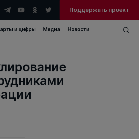
Поддержать проект
арты и цифры
Медиа
Новости
улирование
трудниками
рации