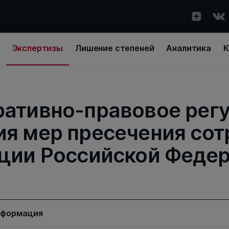
Экспертизы
Лишение степеней
Аналитика
К
ативно-правовое рег
я мер пресечения со
ции Российской Феде
нформация