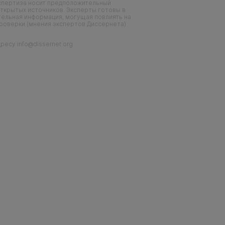
кспертиза носит предположительный
ткрытых источников. Эксперты готовы в
тельная информация, могущая повлиять на
проверки (мнения экспертов Диссернета)
есу info@dissernet.org