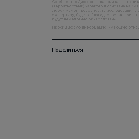
Сообщество Диссернет напоминает, что ника
(вероятностный) характер и основана на им
любой момент возобновить исследования в 
экспертизу, будет с благодарностью принята
будут немедленно обнародованы.
Просим любую информацию, имеющую отношен
Поделиться