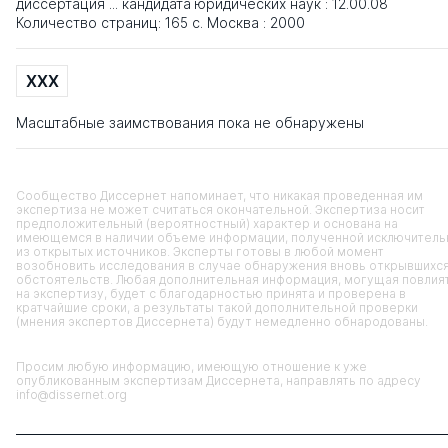
диссертация ... кандидата юридических наук : 12.00.08
Количество страниц: 165 с. Москва : 2000
XXX
Масштабные заимствования пока не обнаружены
Сообщество Диссернет напоминает, что никакая проведенная им
экспертиза не может считаться окончательной. Экспертиза носит
предположительный (вероятностный) характер и основана на
имеющемся в наличии объеме информации, полученной исключитель
из открытых источников. Эксперты готовы в любой момент
возобновить исследования в случае обнаружения вновь открывшихс
обстоятельств. Любая дополнительная информация, могущая повлия
на экспертизу, будет с благодарностью принята и проверена в
кратчайшие сроки, а результаты такой дополнительной проверки
(мнения экспертов Диссернета) будут немедленно обнародованы.
Просим любую информацию, имеющую отношение к уже
опубликованным экспертизам Диссернета, направлять по адресу
info@dissernet.org