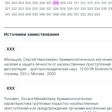
301
302
303
304
305
306
307
308
309
310
311
312
313
314
315
31
321
322
323
324
325
326
327
328
329
330
331
332
333
334
335
33
341
342
343
344
345
346
347
348
349
350
351
352
353
354
Источники заимствования
XXX
Абельцев, Сергей Николаевич; Криминологическое изучение
насилия и защита личности от насильственных преступлений 
диссертация ... доктора юридических наук : 12.00.08 Количест
страниц: 353 с. Москва : 2000
XXX
Попович, Оксана Михайловна; Криминологическая
характеристика групповых корыстно-насильственных
преступлений и их предупреждение органами внутренних дел