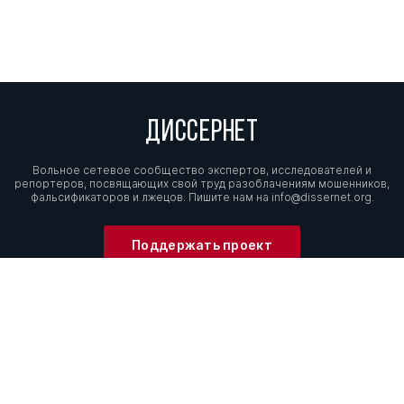
ДИССЕРНЕТ
Вольное сетевое сообщество экспертов, исследователей и
репортеров, посвящающих свой труд разоблачениям мошенников,
фальсификаторов и лжецов. Пишите нам на
info@dissernet.org.
Поддержать проект
МЫ В СОЦСЕТЯХ
© Вольное сетевое сообщество
«Диссернет». 2013—2026