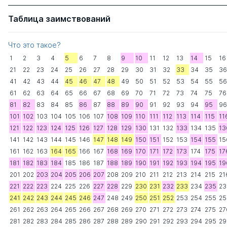
Таблица заимствований
Что это такое?
1
2
3
4
5
6
7
8
9
10
11
12
13
14
15
16
21
22
23
24
25
26
27
28
29
30
31
32
33
34
35
36
41
42
43
44
45
46
47
48
49
50
51
52
53
54
55
56
61
62
63
64
65
66
67
68
69
70
71
72
73
74
75
76
81
82
83
84
85
86
87
88
89
90
91
92
93
94
95
96
101
102
103
104
105
106
107
108
109
110
111
112
113
114
115
11
121
122
123
124
125
126
127
128
129
130
131
132
133
134
135
13
141
142
143
144
145
146
147
148
149
150
151
152
153
154
155
15
161
162
163
164
165
166
167
168
169
170
171
172
173
174
175
17
181
182
183
184
185
186
187
188
189
190
191
192
193
194
195
19
201
202
203
204
205
206
207
208
209
210
211
212
213
214
215
21
221
222
223
224
225
226
227
228
229
230
231
232
233
234
235
23
241
242
243
244
245
246
247
248
249
250
251
252
253
254
255
25
261
262
263
264
265
266
267
268
269
270
271
272
273
274
275
27
281
282
283
284
285
286
287
288
289
290
291
292
293
294
295
29