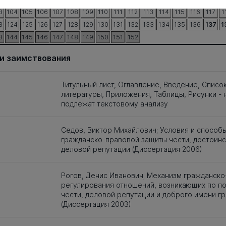
3
104
105
106
107
108
109
110
111
112
113
114
115
116
117
1
3
124
125
126
127
128
129
130
131
132
133
134
135
136
137
1
3
144
145
146
147
148
149
150
151
152
и заимствования
Титульный лист, Оглавление, Введение, Списо
литературы, Приложения, Таблицы, Рисунки - 
подлежат текстовому анализу
Седов, Виктор Михайлович; Условия и способ
гражданско-правовой защиты чести, достоинс
деловой репутации (Диссертация 2006)
Рогов, Денис Иванович; Механизм гражданско
регулирования отношений, возникающих по п
чести, деловой репутации и доброго имени г
(Диссертация 2003)