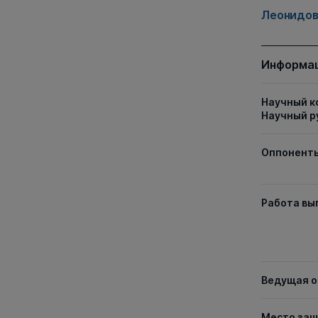
Леонидов
Информац
Научный к
Научный р
Оппонент
Работа вы
Ведущая о
Место за