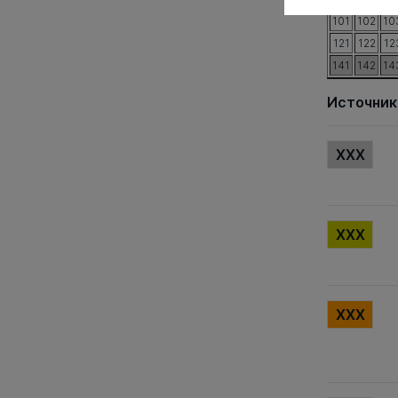
101
102
10
121
122
12
141
142
14
Источник
XXX
XXX
XXX