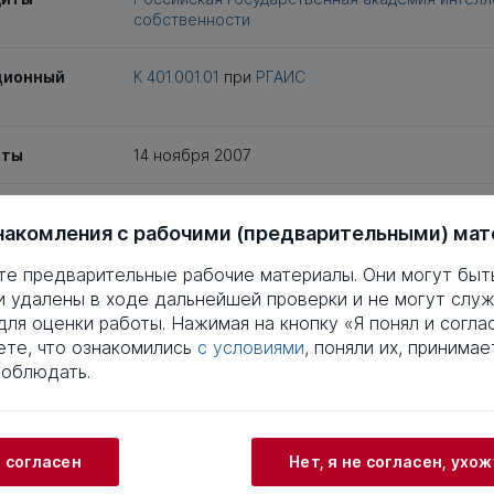
собственности
ционный
К 401.001.01
при
РГАИС
иты
14 ноября 2007
епень
Кандидат юридических наук
накомления с рабочими (предварительными) ма
ность
12.00.03
те предварительные рабочие материалы. Они могут быт
и удалены в ходе дальнейшей проверки и не могут служ
ля оценки работы. Нажимая на кнопку «Я понял и соглас
заимствований
Что
те, что ознакомились
с условиями
, поняли их, принимае
соблюдать.
4
5
6
7
8
9
10
11
12
13
14
15
16
17
3
24
25
26
27
28
29
30
31
32
33
34
35
36
37
3
44
45
46
47
48
49
50
51
52
53
54
55
56
57
и согласен
Нет, я не согласен, ухо
3
64
65
66
67
68
69
70
71
72
73
74
75
76
77
3
84
85
86
87
88
89
90
91
92
93
94
95
96
97