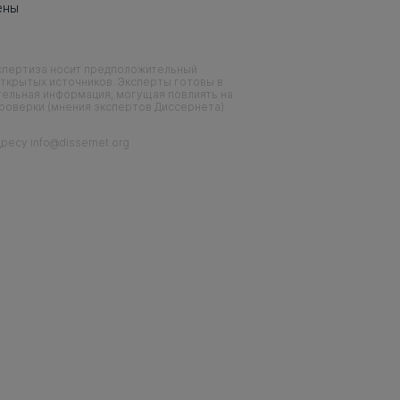
ены
кспертиза носит предположительный
ткрытых источников. Эксперты готовы в
тельная информация, могущая повлиять на
проверки (мнения экспертов Диссернета)
есу info@dissernet.org