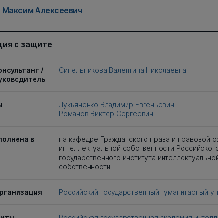
 Максим Алексеевич
ия о защите
онсультант /
Синельникова Валентина Николаевна
уководитель
ы
Лукьяненко Владимир Евгеньевич
Романов Виктор Сергеевич
полнена в
на кафедре Гражданского права и правовой о
интеллектуальной собственности Российског
государственного института интеллектуально
собственности
рганизация
Российский государственный гуманитарный у
щиты
Российская государственная академия интелл