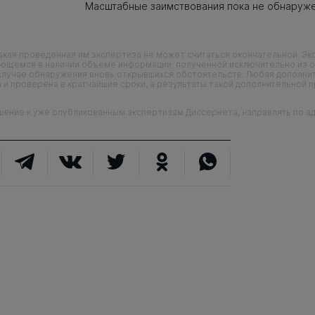
Масштабные заимствования пока не обнаруж
кая проведенная им экспертиза не может считаться окончательной. Э
еющемся в наличии объеме информации, полученной исключительно из о
случае обнаружения вновь открывшихся обстоятельств. Любая дополни
 и проверена в кратчайшие сроки, а результаты такой дополнительной 
ие к уже опубликованным экспертизам Диссернета, направлять по адр