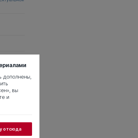
териалами
ь дополнены,
ить
ен», вы
 это такое?
те и
18
19
20
38
39
40
58
59
60
жу отсюда
78
79
80
98
99
100