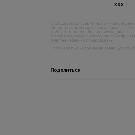
XXX
Сообщество Диссернет напоминает, что ника
(вероятностный) характер и основана на им
любой момент возобновить исследования в 
экспертизу, будет с благодарностью принята
будут немедленно обнародованы.
Просим любую информацию, имеющую отношен
Поделиться