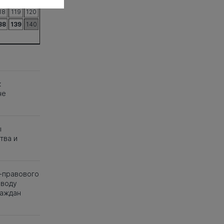
18
119
120
38
139
140
к
не
ы
тва и
-правового
оводу
раждан