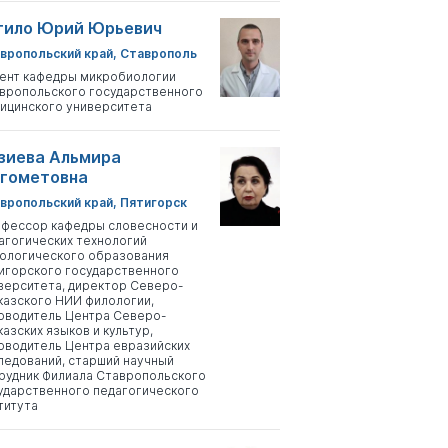
тило Юрий Юрьевич
вропольский край, Ставрополь
ент кафедры микробиологии
вропольского государственного
ицинского университета
зиева Альмира
гометовна
вропольский край, Пятигорск
фессор кафедры словесности и
агогических технологий
ологического образования
игорского государственного
верситета, директор Северо-
казского НИИ филологии,
оводитель Центра Северо-
казских языков и культур,
оводитель Центра евразийских
ледований, старший научный
рудник Филиала Ставропольского
ударственного педагогического
титута