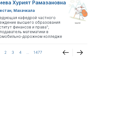
иева Хурият Рамазановна
естан, Махачкала
едующая кафедрой частного
еждение высшего образования
ститут финансов и права";
подаватель математики в
омобильно-дорожном колледже
2
3
4
...
1477