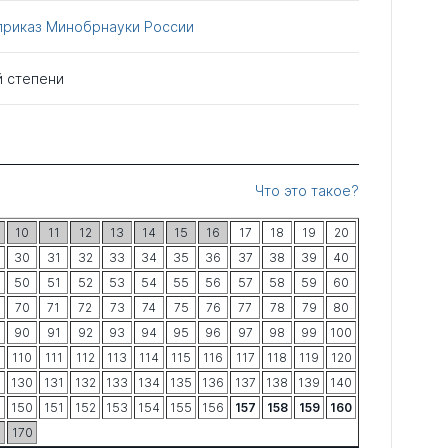
приказ Минобрнауки России
й степени
Что это такое?
10
11
12
13
14
15
16
17
18
19
20
30
31
32
33
34
35
36
37
38
39
40
50
51
52
53
54
55
56
57
58
59
60
70
71
72
73
74
75
76
77
78
79
80
90
91
92
93
94
95
96
97
98
99
100
9
110
111
112
113
114
115
116
117
118
119
120
9
130
131
132
133
134
135
136
137
138
139
140
9
150
151
152
153
154
155
156
157
158
159
160
9
170