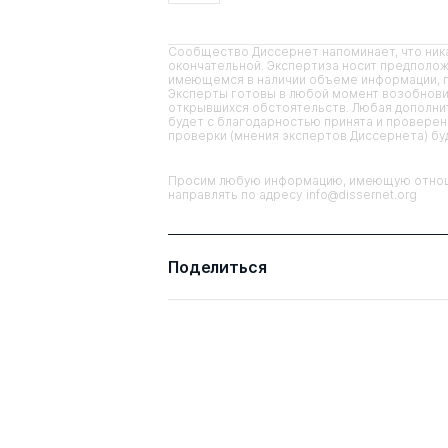
Сообщество Диссернет напоминает, что ника
окончательной. Экспертиза носит предполож
имеющемся в наличии объеме информации, п
Эксперты готовы в любой момент возобнови
открывшихся обстоятельств. Любая дополнит
будет с благодарностью принята и проверена
проверки (мнения экспертов Диссернета) б
Просим любую информацию, имеющую отноше
направлять по адресу info@dissernet.org
Поделиться