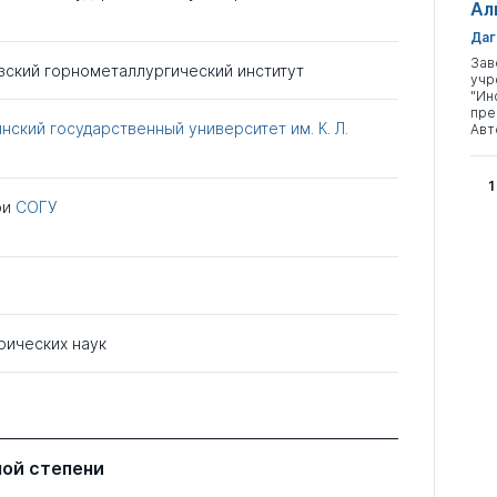
Ал
Даг
Зав
зский горнометаллургический институт
учр
"Ин
пре
ский государственный университет им. К. Л.
Авт
1
ри
СОГУ
рических наук
ной степени