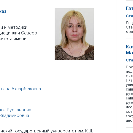
Га
каз
Ста
Доц
и и методики
Ста
мед
дисциплин Северо-
ситета имени
Ка
Ма
Ста
Про
пед
фил
Пят
уни
тлана Ахсарбековна
Кав
рук
Кав
рук
исс
ила Руслановна
сот
 Владимировна
гос
инс
ский государственный университет им. K.JI.