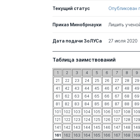
Текущий статус
Опубликован 
Приказ Минобрнауки
Лишить учено
Дата подачи ЗоЛУСа
27 июля 2020
Таблица заимствований
1
2
3
4
5
6
7
8
9
21
22
23
24
25
26
27
28
29
41
42
43
44
45
46
47
48
49
61
62
63
64
65
66
67
68
69
81
82
83
84
85
86
87
88
89
101
102
103
104
105
106
107
108
10
121
122
123
124
125
126
127
128
12
141
142
143
144
145
146
147
148
14
161
162
163
164
165
166
167
168
16