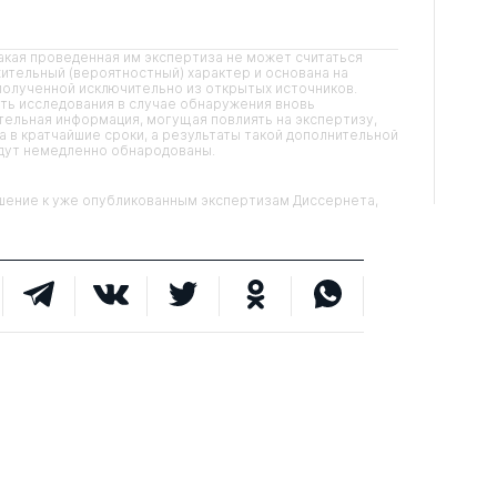
кая проведенная им экспертиза не может считаться
ительный (вероятностный) характер и основана на
олученной исключительно из открытых источников.
ть исследования в случае обнаружения вновь
ельная информация, могущая повлиять на экспертизу,
 в кратчайшие сроки, а результаты такой дополнительной
удут немедленно обнародованы.
ние к уже опубликованным экспертизам Диссернета,