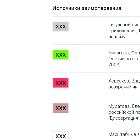
Источники заимствования
Титульный лис
XXX
Приложения, Т
анализу
Бирагова, Фат
XXX
Осетии во вто
2003)
Хевсаков, Вла
XXX
воззрений инг
Муратова, Еле
XXX
российской по
(Диссертация 
Масштабные з
XXX