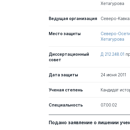
Хетагурова
Ведущая организация
Северо-Кавка
Место защиты
Северо-Осетин
Хетагурова
Диссертационный
Д 212.248.01
п
совет
Дата защиты
24 июня 2011
Ученая степень
Кандидат исто
Специальность
07.00.02
Подано заявление о лишении уче