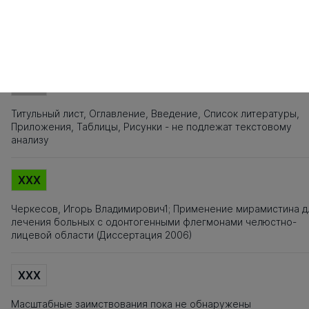
101
102
103
104
105
106
107
108
109
110
111
112
113
Источники заимствования
XXX
Титульный лист, Оглавление, Введение, Список литературы,
Приложения, Таблицы, Рисунки - не подлежат текстовому
анализу
XXX
Черкесов, Игорь Владимирович1; Применение мирамистина д
лечения больных с одонтогенными флегмонами челюстно-
лицевой области (Диссертация 2006)
XXX
Масштабные заимствования пока не обнаружены