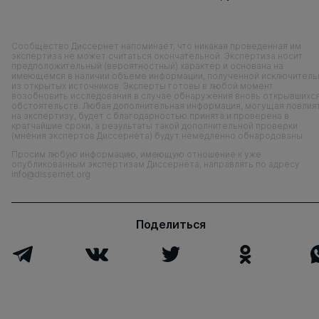
Сообщество Диссернет напоминает, что никакая проведенная им
экспертиза не может считаться окончательной. Экспертиза носит
предположительный (вероятностный) характер и основана на
имеющемся в наличии объеме информации, полученной исключитель
из открытых источников. Эксперты готовы в любой момент
возобновить исследования в случае обнаружения вновь открывшихс
обстоятельств. Любая дополнительная информация, могущая повлия
на экспертизу, будет с благодарностью принята и проверена в
кратчайшие сроки, а результаты такой дополнительной проверки
(мнения экспертов Диссернета) будут немедленно обнародованы.
Просим любую информацию, имеющую отношение к уже
опубликованным экспертизам Диссернета, направлять по адресу
info@dissernet.org
Поделиться