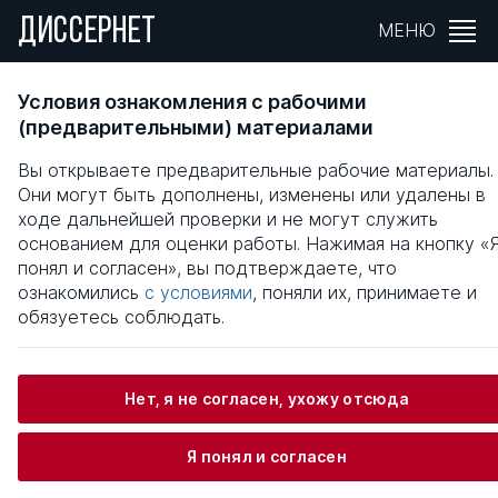
ДИССЕРНЕТ
МЕНЮ
ПРИМЕНЕНИЕ ПРОБИОТИКОВ В
Условия ознакомления с рабочими
КОМПЛЕКСНОМ ЛЕЧЕНИИ ФУРУНКУЛОВ И
(предварительными) материалами
КАРБУНКУЛОВ ЧЕЛЮСТНО-ЛИЦЕВОЙ
Вы открываете предварительные рабочие материалы.
ОБЛАСТИ
Они могут быть дополнены, изменены или удалены в
ходе дальнейшей проверки и не могут служить
Общая информация
основанием для оценки работы. Нажимая на кнопку «
понял и согласен», вы подтверждаете, что
ознакомились
с условиями
, поняли их, принимаете и
Поляков Кирилл Артурович
обязуетесь соблюдать.
Нет, я не согласен, ухожу отсюда
Информация о защите
Я понял и согласен
Научный консультант / Научный руководитель
Александров Михаил Тимофеевич