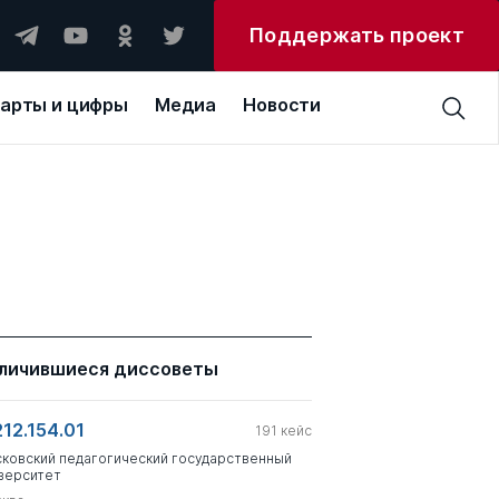
Поддержать проект
арты и цифры
Медиа
Новости
личившиеся диссоветы
212.154.01
191
кейс
ковский педагогический государственный
верситет