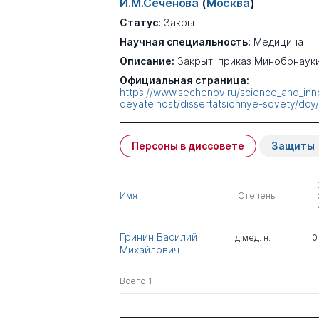
И.М.Сеченова
(
Москва
)
Статус:
Закрыт
Научная специальность:
Медицина
Описание:
Закрыт: приказ Минобрнауки
Официальная страница:
https://www.sechenov.ru/science_and_in
deyatelnost/dissertatsionnye-sovety/dcy/
Персоны в диссовете
Защиты
Имя
Степень
Гринин Василий
д.мед. н.
0
Михайлович
Всего 1