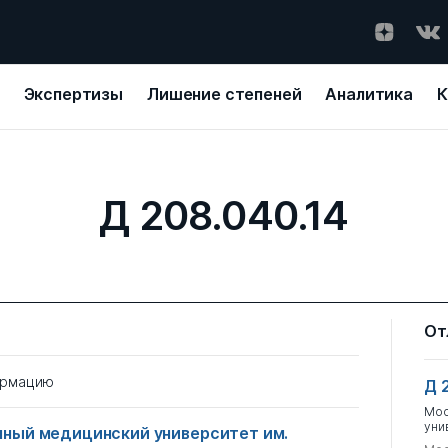
Экспертизы
Лишение степеней
Аналитика
К
Д 208.040.14
От
ормацию
Д 
Мос
уни
ный медицинский университет им.