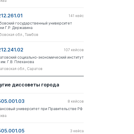
ква
212.261.01
141
кейс
бовский государственный университет
ни Г.Р. Державина
бовская обл., Тамбов
212.241.02
107
кейсов
атовский социально-экономический институт
 им. Г.В. Плеханова
атовская обл., Саратов
угие диссоветы города
505.001.03
8
кейсов
ансовый университет при Правительстве РФ
ква
505.001.05
3
кейса