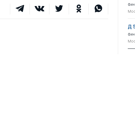
Фин
Мос
Д 
Фин
Мос