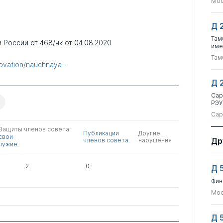
Мос
Д 
Там
 России от 468/нк от 04.08.2020
име
Там
novation/nauchnaya-
Д 
Сар
РЭУ
Сар
Защиты членов совета:
Публикации
Другие
свои
Др
членов совета
нарушения
чужие
2
0
Д 
Фин
Мос
Д 