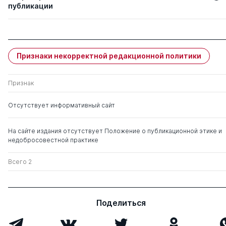
публикации
Авторы
Название статьи
ИММУНОМОД
Сепиашвили Р. И.
Признаки некорректной редакционной политики
ПРЕПАРАТЫ В
ПРАКТИКЕ: КЛ
ОСНОВНЫЕ ПР
Признак
ПРИМЕНЕНИЯ,
ПРОТИВОПОК
Отсутствует информативный сайт
ИММУНОРЕАБ
Сепиашвили Р. И.
ИСТОКИ, БУДН
На сайте издания отсутствует Положение о публикационной этике и
ОТ ИММУНОТЕ
недобросовестной практике
ПЕРСОНАЛИЗ
ТАРГЕТНОЙ
Всего 2
ИММУНОРЕАБИ
IMMUNOREHABI
IMMUNOTHERA
PERSONALIZED
IMMUNOREHABI
Поделиться
ВЗГЛЯД ОТ ИС
ОТ ИММУНОТЕ