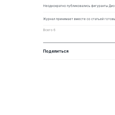
Абдурахманович
Неоднократно публиковались фигуранты Ди
Стерликов Федор
д. э.н.
Журнал принимает вместе со статьей готов
Федорович
Всего 6
Овчинников Виктор
д. э.н.
Николаевич
Поделиться
Осипов Владимир
д. э.н.
Сергеевич