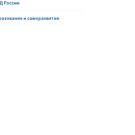
Д России
разование и саморазвитие