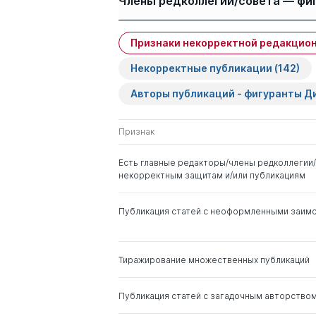
Члены редколлегии/совета — фи
Гуров В. И.
Признаки некорректной редакцион
Имя
Степень
Некорректные публикации
(142)
Зарова Елена Викторовна
д. э.н.
Гаврилюк А. В.
Авторы публикаций - фигуранты 
Карлик Александр
д. э.н.
Евсеевич
Признак
Абрамов В. Л.
Есть главные редакторы/члены редколлегии/
Сильвестров Сергей
д. э.н.
некорректным защитам и/или публикациям
Николаевич
Публикация статей с неоформленными заим
Рязанова Олеся
д. э.н.
Евгеньевна
Тиражирование множественных публикаций
Кузнецов Николай
д. э.н.
Геннадьевич
Публикация статей с загадочным авторство
Эскиндаров Михаил
д. э.н.