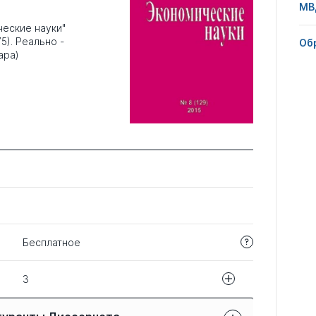
МВ
еские науки"
75). Реально -
Об
ара)
Бесплатное
3
Название статьи