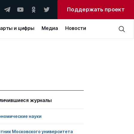
Поддержать проект
арты и цифры
Медиа
Новости
личившиеся журналы
ономические науки
стник Московского университета