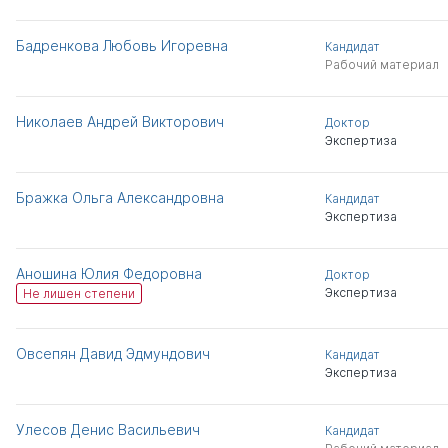
Бадренкова Любовь Игоревна
Кандидат
Рабочий материал
Николаев Андрей Викторович
Доктор
Экспертиза
Бражка Ольга Александровна
Кандидат
Экспертиза
Аношина Юлия Федоровна
Доктор
Экспертиза
Не лишен степени
Овсепян Давид Эдмундович
Кандидат
Экспертиза
Улесов Денис Васильевич
Кандидат