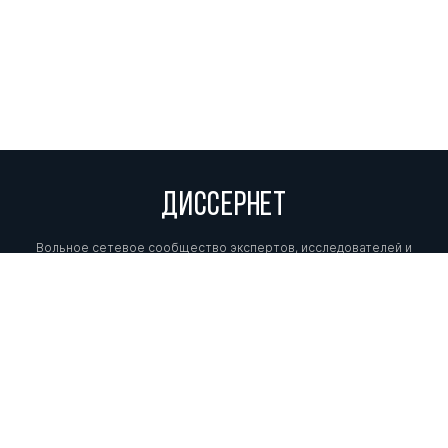
ДИССЕРНЕТ
Вольное сетевое сообщество экспертов, исследователей и
репортеров, посвящающих свой труд разоблачениям мошенников,
фальсификаторов и лжецов. Пишите нам на
info@dissernet.org.
Поддержать проект
МЫ В СОЦСЕТЯХ