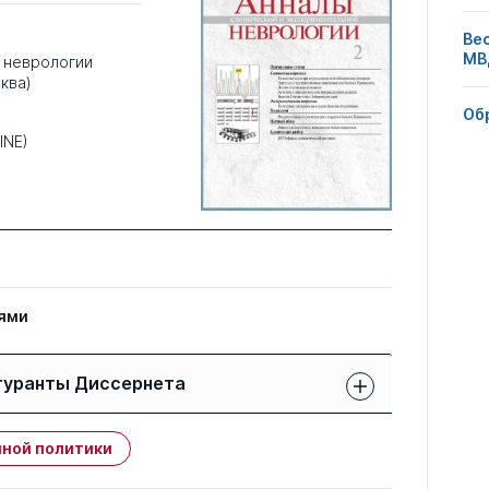
Ве
МВ
 неврологии
ква)
Об
INE)
ями
гуранты Диссернета
Защиты членов РК:
Публикации
ной политики
свои
членов РК
чужие