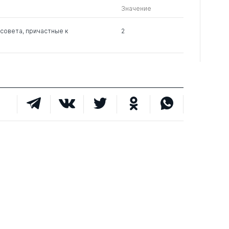
Значение
0
3
0
совета, причастные к
2
0
16
0