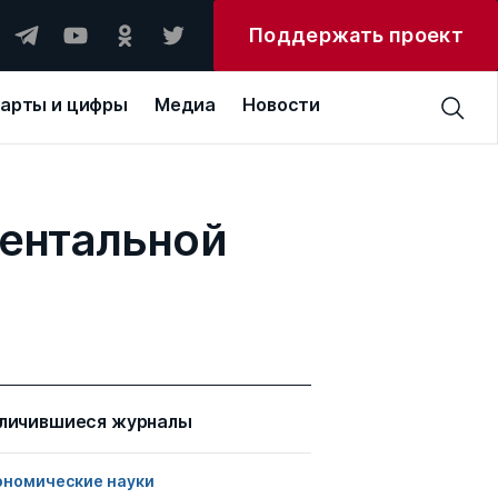
Поддержать проект
арты и цифры
Медиа
Новости
ментальной
личившиеся журналы
ономические науки