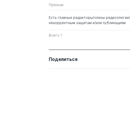
Признак
Скоромец Александр
д. мед. н.
Анисимович
Есть главные редакторы/члены редколлегии/
некорректным защитам и/или публикациям
Кадыков Альберт
д. мед. н.
Серафимович
Всего 1
Поделиться