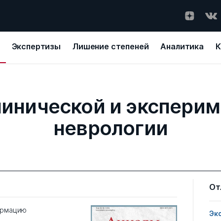
Экспертизы
Лишение степеней
Аналитика
К
инической и экспери
неврологии
От
ормацию
Эк