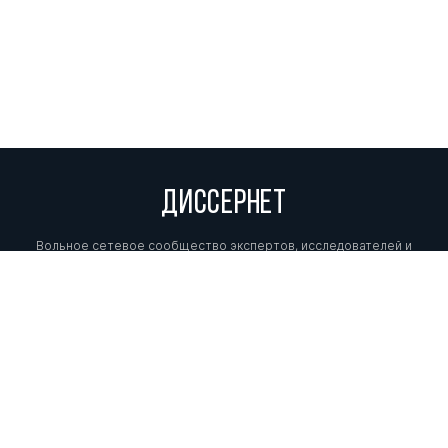
ДИССЕРНЕТ
Вольное сетевое сообщество экспертов, исследователей и
репортеров, посвящающих свой труд разоблачениям мошенников,
фальсификаторов и лжецов. Пишите нам на
info@dissernet.org.
Поддержать проект
МЫ В СОЦСЕТЯХ