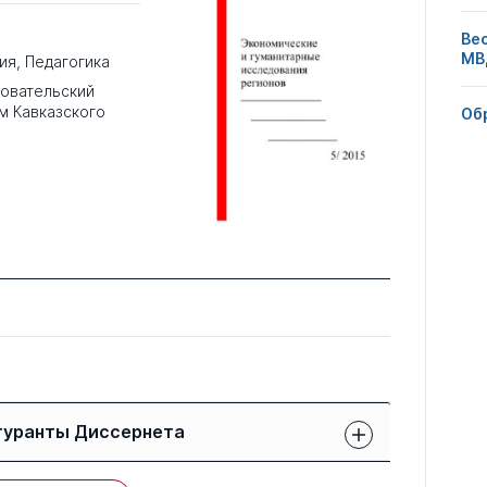
Ве
МВ
ия
,
Педагогика
овательский
м Кавказского
Об
гуранты Диссернета
Защиты членов РК: