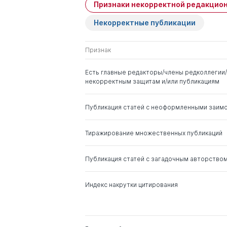
Признаки некорректной редакцион
Имя
Степень
Некорректные публикации
Попов Михаил Юрьевич
д. соц.н.
Признак
Говердовская Елена
д. пед.н.
Валентиновна
Есть главные редакторы/члены редколлегии/
некорректным защитам и/или публикациям
Везиров Тимур Гаджиевич
д. пед.н.
Публикация статей с неоформленными заим
Горелов Александр
д. пед.н.
Александрович
Тиражирование множественных публикаций
Акаев Вахит Хумидович
д. филос.н.
Публикация статей с загадочным авторство
Пусько Виталий
д. филос.н.
Индекс накрутки цитирования
Станиславович
Самыгин Сергей Иванович
д. соц.н.