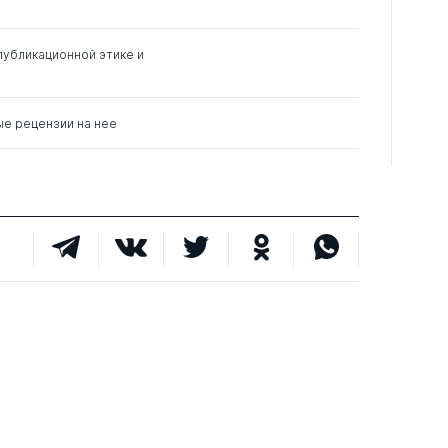
0
0
2
публикационной этике и
ые рецензии на нее