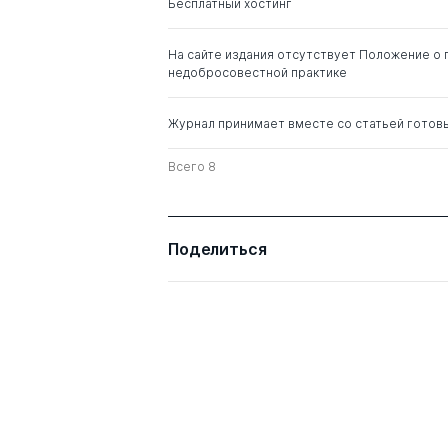
Бесплатный хостинг
Лукацкий Михаил
д. пед.н.
Абрамович
к. филос.н.
На сайте издания отсутствует Положение о 
недобросовестной практике
Журнал принимает вместе со статьей готов
Всего 8
Поделиться