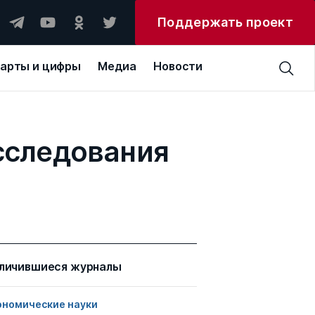
Поддержать проект
арты и цифры
Медиа
Новости
сследования
личившиеся журналы
ономические науки