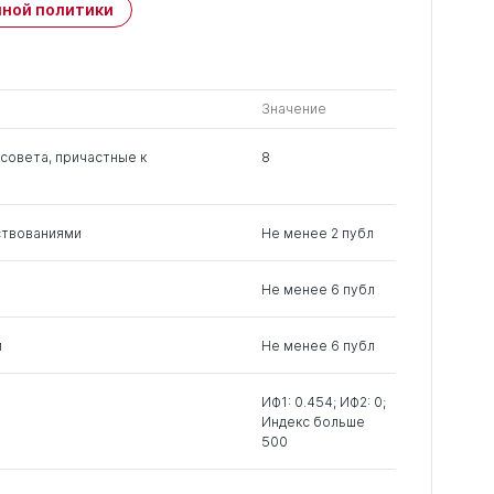
Публикации
ной политики
свои
членов РК
чужие
0
5
1
Значение
0
2
7
совета, причастные к
8
0
16
0
ствованиями
Не менее 2 публ
0
2
0
Не менее 6 публ
0
4
0
м
Не менее 6 публ
0
9
0
ИФ1: 0.454; ИФ2: 0;
Индекс больше
500
0
8
5