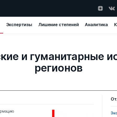
Экспертизы
Лишение степеней
Аналитика
К
кие и гуманитарные и
регионов
От
ормацию
Эк